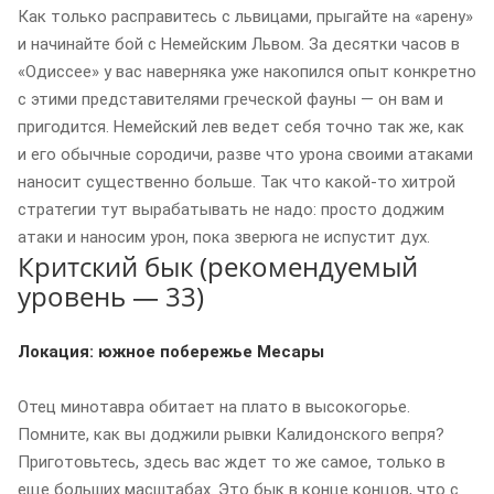
Как только расправитесь с львицами, прыгайте на «арену»
и начинайте бой с Немейским Львом. За десятки часов в
«Одиссее» у вас наверняка уже накопился опыт конкретно
с этими представителями греческой фауны — он вам и
пригодится. Немейский лев ведет себя точно так же, как
и его обычные сородичи, разве что урона своими атаками
наносит существенно больше. Так что какой-то хитрой
стратегии тут вырабатывать не надо: просто доджим
атаки и наносим урон, пока зверюга не испустит дух.
Критский бык (рекомендуемый
уровень — 33)
Локация: южное побережье Месары
Отец минотавра обитает на плато в высокогорье.
Помните, как вы доджили рывки Калидонского вепря?
Приготовьтесь, здесь вас ждет то же самое, только в
еще больших масштабах. Это бык в конце концов, что с