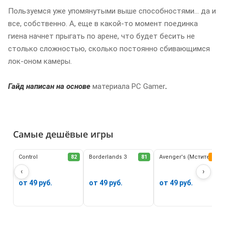
Пользуемся уже упомянутыми выше способностями… да и
все, собственно. А, еще в какой-то момент поединка
гиена начнет прыгать по арене, что будет бесить не
столько сложностью, сколько постоянно сбивающимся
лок-оном камеры.
Гайд написан на основе
материала PC Gamer
.
Самые дешёвые игры
Control
82
Borderlands 3
81
Avenger's (Мстители)
62
‹
›
от 49 руб.
от 49 руб.
от 49 руб.