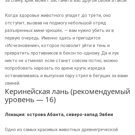
за спину, хряк может застанить вас другой своей атакой.
Когда здоровье животного упадет до трети, оно
отступит, вызвав на подмогу небольшой отряд
разъяренных мини-хрюшек, — вам нужно убить их в
первую очередь. Именно здесь и пригодится
«Исчезновение», которое позволит уйти в тень и
превратить противников в бекон по-одному. Да и лук
никто не отменял: если станет совсем потно, можно
попробовать нарезать по арене круги, изредка
останавливаясь и выпуская пару стрел в бегущих за вами
свиней.
Керинейская лань (рекомендуемый
уровень — 16)
Локация: острова Абанта, северо-запад Эвбеи
Одно из самых красивых животных древнегреческой