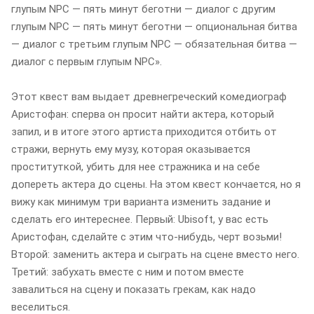
глупым NPC — пять минут беготни — диалог с другим
глупым NPC — пять минут беготни — опциональная битва
— диалог с третьим глупым NPC — обязательная битва —
диалог с первым глупым NPC».
Этот квест вам выдает древнегреческий комедиограф
Аристофан: сперва он просит найти актера, который
запил, и в итоге этого артиста приходится отбить от
стражи, вернуть ему музу, которая оказывается
проституткой, убить для нее стражника и на себе
допереть актера до сцены. На этом квест кончается, но я
вижу как минимум три варианта изменить задание и
сделать его интереснее. Первый: Ubisoft, у вас есть
Аристофан, сделайте с этим что-нибудь, черт возьми!
Второй: заменить актера и сыграть на сцене вместо него.
Третий: забухать вместе с ним и потом вместе
завалиться на сцену и показать грекам, как надо
веселиться.