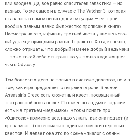
или злодеев. Да, все равно спасителей галактики — но
разных. То же самое и в случае с The Witcher 3, которая
оказалась в самой невыгодной ситуации — ее герой
вообще давным давно был жестко прописан в книгах.
Несмотря на это, к финалу третьей части у вас и у кого-
нибудь еще приходили разные Геральты. Хотя, конечно,
сложно отрицать, что добрый и менее добрый ведьмаки
— тоже такой себе отыгрыш, но уж точно куда мощнее,
чем в Odyssey.
Тем более что дело не только в системе диалогов, но и в
том, как игра предлагает отыгрывать роль. В новой
Assassinʼs Creed есть сюжетный квест, посвященный
театральной постановке. Похожее по задумке задание
есть и в третьем «Ведьмаке». Чтобы понять про
«Одиссею» примерно все, надо узнать, как она подает (и
проваливает) потенциально один из самых интересных
квестов. И делает она это по схеме «диалог с одним