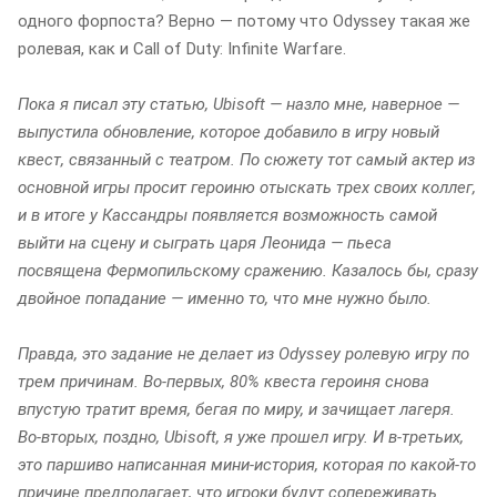
одного форпоста? Верно — потому что Odyssey такая же
ролевая, как и Call of Duty: Infinite Warfare.
Пока я писал эту статью, Ubisoft — назло мне, наверное —
выпустила обновление, которое добавило в игру новый
квест, связанный с театром. По сюжету тот самый актер из
основной игры просит героиню отыскать трех своих коллег,
и в итоге у Кассандры появляется возможность самой
выйти на сцену и сыграть царя Леонида — пьеса
посвящена Фермопильскому сражению. Казалось бы, сразу
двойное попадание — именно то, что мне нужно было.
Правда, это задание не делает из Odyssey ролевую игру по
трем причинам. Во-первых, 80% квеста героиня снова
впустую тратит время, бегая по миру, и зачищает лагеря.
Во-вторых, поздно, Ubisoft, я уже прошел игру. И в-третьих,
это паршиво написанная мини-история, которая по какой-то
причине предполагает, что игроки будут сопереживать