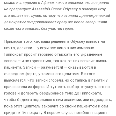
семья и эпидемия в Афинах как-то связаны, это все равно
не превращает Assassinʼs Creed: Odyssey в ролевую игру —
это делает ее глупее, потому что столица древнегреческой
демократии выздоравливает сразу же после завершения
сюжетного задания, без участия героя.
Примеров того, как ваши решения в Odyssey влияют на
ничто, десятки — у игры все лицо в них измазано.
Гиппократ просит героиню отыскать его украденные
записи — и поторопиться, так как от них зависит жизнь
пациента. Записи — разумеется! — оказываются в
очередном форте, у тамошнего целителя. В итоге
выясняется, что записи сгорели, но остались в памяти у
врачевателя из форта. И тут есть выбор: стукнуть его по
голове и допереть бездыханное тело до Гиппократа,
чтобы бедняга поделился с ним знаниями, или подождать,
пока этот целитель закончит со своим пациентом и сам
придет к Гиппократу. В первом случае погибнет пациент