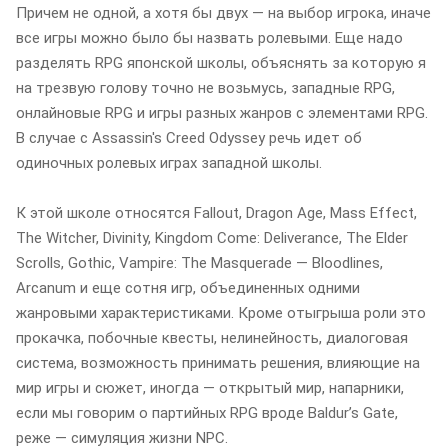
Причем не одной, а хотя бы двух — на выбор игрока, иначе
все игры можно было бы назвать ролевыми. Еще надо
разделять RPG японской школы, объяснять за которую я
на трезвую голову точно не возьмусь, западные RPG,
онлайновые RPG и игры разных жанров с элементами RPG.
В случае с Assassin's Creed Odyssey речь идет об
одиночных ролевых играх западной школы.
К этой школе относятся Fallout, Dragon Age, Mass Effect,
The Witcher, Divinity, Kingdom Come: Deliverance, The Elder
Scrolls, Gothic, Vampire: The Masquerade — Bloodlines,
Arcanum и еще сотня игр, объединенных одними
жанровыми характеристиками. Кроме отыгрыша роли это
прокачка, побочные квесты, нелинейность, диалоговая
система, возможность принимать решения, влияющие на
мир игры и сюжет, иногда — открытый мир, напарники,
если мы говорим о партийных RPG вроде Baldurʼs Gate,
реже — симуляция жизни NPC.