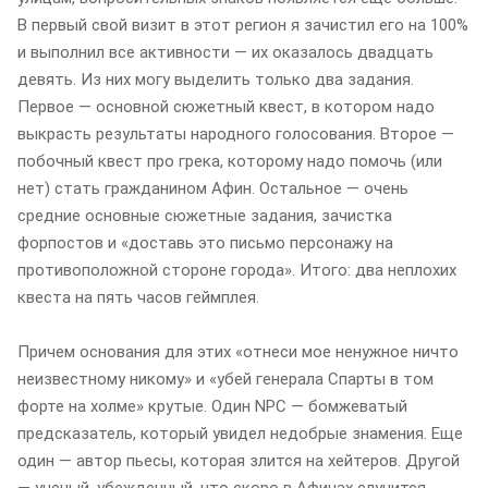
В первый свой визит в этот регион я зачистил его на 100%
и выполнил все активности — их оказалось двадцать
девять. Из них могу выделить только два задания.
Первое — основной сюжетный квест, в котором надо
выкрасть результаты народного голосования. Второе —
побочный квест про грека, которому надо помочь (или
нет) стать гражданином Афин. Остальное — очень
средние основные сюжетные задания, зачистка
форпостов и «доставь это письмо персонажу на
противоположной стороне города». Итого: два неплохих
квеста на пять часов геймплея.
Причем основания для этих «отнеси мое ненужное ничто
неизвестному никому» и «убей генерала Спарты в том
форте на холме» крутые. Один NPC — бомжеватый
предсказатель, который увидел недобрые знамения. Еще
один — автор пьесы, которая злится на хейтеров. Другой
— ученый, убежденный, что скоро в Афинах случится