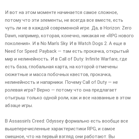
И вот на этом моменте начинается самое сложное,
потому что эти элементы, не всегда все вместе, есть
чуть ли не в каждой современной игре. Да, в Horizon: Zero
Dawn, например, которая, конечно, никакая не «RPG нового
поколения». И в No Manʼs Sky. И в Watch Dogs 2. А еще в
Need for Speed: Payback — там есть прокачка, открытый
мир и нелинейность. И в Call of Duty: Infinite Warfare, где
есть база, глобальная карта, на которой отмечены
сюжетные и масса побочных квестов, прокачка,
нелинейность и напарники. Почему Call of Duty — не
ролевая игра? Верно — потому что она предлагает
отыгрыш только одной роли, как и все названные в этом
абзаце игры.
В Assassinʼs Creed: Odyssey формально есть вообще все
вышеперечисленные характеристики RPG, и самое
смешное, что на первый взгляд они работают. Вы