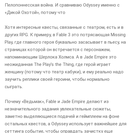
Пелопоннесская война. И сравниваю Odyssey именно с
«Дикой Охотой», потому что
Хотя интересные квесты, связанные с театром, есть и в
других RPG. К примеру, в Fable 3 это потрясающая Missing
Play, где главного героя буквально засасывает в пьесу, на
страницах которой он встречается с персонажем,
напоминающим Шерлока Холмса. А в Jade Empire это
неожиданная The Playʼs the Thing, где герой играет
женщину (потому что театр кабуки), и ему реально надо
заучить реплики своей героини, чтобы нормально
сыграть.
Почему «Ведьмак», Fable и Jade Empire делают из
незначительного задания увлекательные сюжеты,
заметно выделяющиеся подачей и геймплеем на фоне
остальных квестов, а Odyssey использует важнейшее для
сеттинга событие, чтобы оправдать зачистку еще