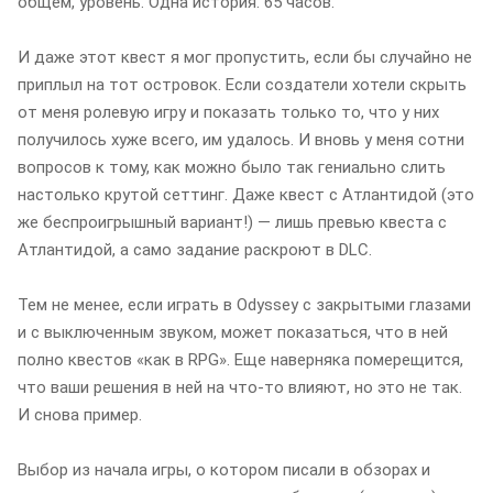
общем, уровень. Одна история. 65 часов.
И даже этот квест я мог пропустить, если бы случайно не
приплыл на тот островок. Если создатели хотели скрыть
от меня ролевую игру и показать только то, что у них
получилось хуже всего, им удалось. И вновь у меня сотни
вопросов к тому, как можно было так гениально слить
настолько крутой сеттинг. Даже квест с Атлантидой (это
же беспроигрышный вариант!) — лишь превью квеста с
Атлантидой, а само задание раскроют в DLC.
Тем не менее, если играть в Odyssey с закрытыми глазами
и с выключенным звуком, может показаться, что в ней
полно квестов «как в RPG». Еще наверняка померещится,
что ваши решения в ней на что-то влияют, но это не так.
И снова пример.
Выбор из начала игры, о котором писали в обзорах и