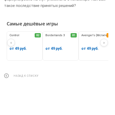
такое последствие принятых решений?
Самые дешёвые игры
Control
82
Borderlands 3
81
Avenger's (Мстители)
62
‹
›
от 49 руб.
от 49 руб.
от 49 руб.
НАЗАД К СПИСКУ