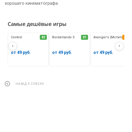
хорошего кинематографа.
Самые дешёвые игры
Control
82
Borderlands 3
81
Avenger's (Мстители)
62
‹
›
от 49 руб.
от 49 руб.
от 49 руб.
НАЗАД К СПИСКУ