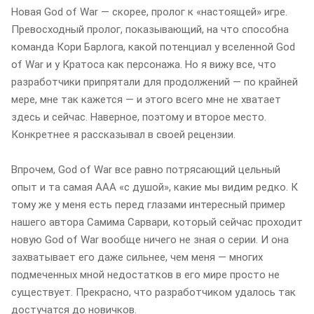
Новая God of War — скорее, пролог к «настоящей» игре.
Превосходный пролог, показывающий, на что способна
команда Кори Барлога, какой потенциал у вселенной God
of War и у Кратоса как персонажа. Но я вижу все, что
разработчики припрятали для продолжений — по крайней
мере, мне так кажется — и этого всего мне не хватает
здесь и сейчас. Наверное, поэтому и второе место.
Конкретнее я рассказывал в своей рецензии.
Впрочем, God of War все равно потрясающий цельный
опыт и та самая ААА «с душой», какие мы видим редко. К
тому же у меня есть перед глазами интересный пример
нашего автора Самима Сарвари, который сейчас проходит
новую God of War вообще ничего не зная о серии. И она
захватывает его даже сильнее, чем меня — многих
подмеченных мной недостатков в его мире просто не
существует. Прекрасно, что разработчиком удалось так
достучатся до новичков.