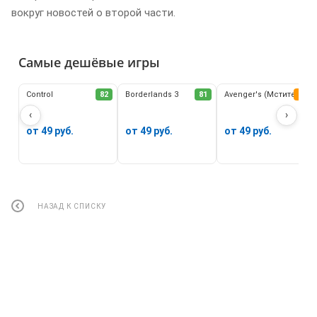
вокруг новостей о второй части.
Самые дешёвые игры
Control
82
Borderlands 3
81
Avenger's (Мстители)
62
‹
›
от 49 руб.
от 49 руб.
от 49 руб.
НАЗАД К СПИСКУ