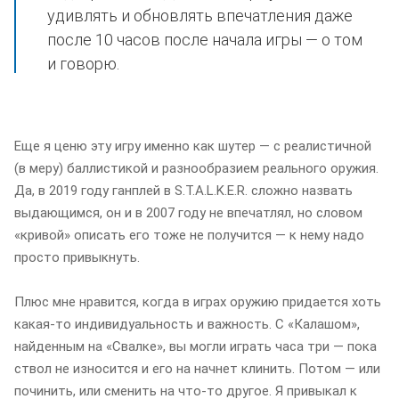
удивлять и обновлять впечатления даже
после 10 часов после начала игры — о том
и говорю.
Еще я ценю эту игру именно как шутер — с реалистичной
(в меру) баллистикой и разнообразием реального оружия.
Да, в 2019 году ганплей в S.T.A.L.K.E.R. сложно назвать
выдающимся, он и в 2007 году не впечатлял, но словом
«кривой» описать его тоже не получится — к нему надо
просто привыкнуть.
Плюс мне нравится, когда в играх оружию придается хоть
какая-то индивидуальность и важность. С «Калашом»,
найденным на «Свалке», вы могли играть часа три — пока
ствол не износится и его на начнет клинить. Потом — или
починить, или сменить на что-то другое. Я привыкал к