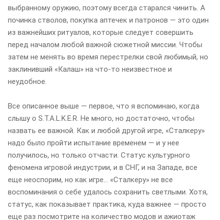
выбранному оружию, поэтому всегда старался чинить. А
починка стволов, покупка аптечек и патронов — это один
из важнейших ритуалов, которые следует совершить
перед началом любой важной сюжетной миссии. Чтобы
затем не менять во время перестрелки свой любимый, но
заклинивший «Калаш» на что-то неизвестное и
неудобное.
Все описанное выше — первое, что я вспоминаю, когда
слышу о S.T.A.L.K.E.R. Не много, но достаточно, чтобы
назвать ее важной. Как и любой другой игре, «Сталкеру»
надо было пройти испытание временем — и у нее
получилось, но только отчасти. Статус культурного
феномена игровой индустрии, и в СНГ, и на Западе, все
еще неоспорим, но как игре… «Сталкеру» не все
воспоминания о себе удалось сохранить светлыми. Хотя,
статус, как показывает практика, куда важнее — просто
еще раз посмотрите на количество модов и ажиотаж