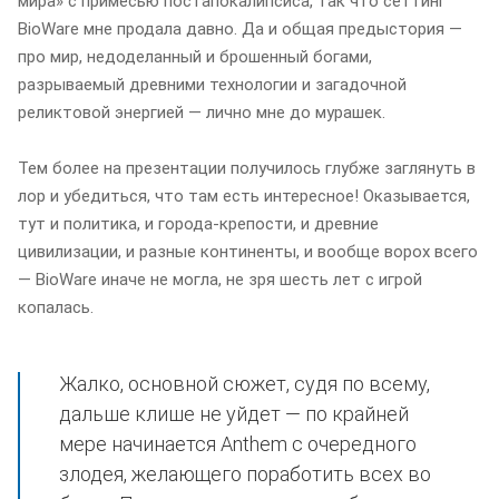
мира» с примесью постапокалипсиса, так что сеттинг
BioWare мне продала давно. Да и общая предыстория —
про мир, недоделанный и брошенный богами,
разрываемый древними технологии и загадочной
реликтовой энергией — лично мне до мурашек.
Тем более на презентации получилось глубже заглянуть в
лор и убедиться, что там есть интересное! Оказывается,
тут и политика, и города-крепости, и древние
цивилизации, и разные континенты, и вообще ворох всего
— BioWare иначе не могла, не зря шесть лет с игрой
копалась.
Жалко, основной сюжет, судя по всему,
дальше клише не уйдет — по крайней
мере начинается Anthem с очередного
злодея, желающего поработить всех во