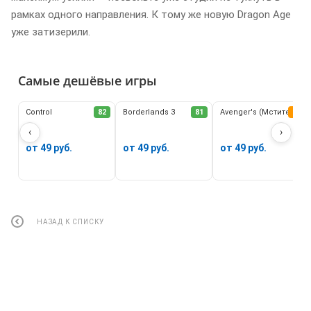
рамках одного направления. К тому же новую Dragon Age
уже затизерили.
Самые дешёвые игры
Control
82
Borderlands 3
81
Avenger's (Мстители)
62
‹
›
от 49 руб.
от 49 руб.
от 49 руб.
НАЗАД К СПИСКУ