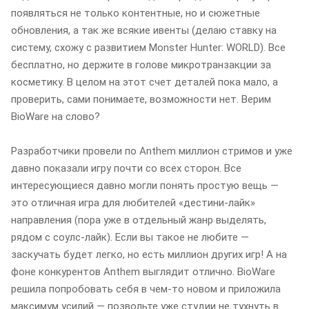
появляться не только контентные, но и сюжетные
обновления, а так же всякие ивенты (делаю ставку на
систему, схожу с развитием Monster Hunter: WORLD). Все
бесплатно, но держите в голове микротранзакции за
косметику. В целом на этот счет деталей пока мало, а
проверить, сами понимаете, возможности нет. Верим
BioWare на слово?
Разработчики провели по Anthem миллион стримов и уже
давно показали игру почти со всех сторон. Все
интересующиеся давно могли понять простую вещь —
это отличная игра для любителей «дестини-лайк»
направления (пора уже в отдельный жанр выделять,
рядом с соулс-лайк). Если вы такое не любите —
заскучать будет легко, но есть миллион других игр! А на
фоне конкурентов Anthem выглядит отлично. BioWare
решила попробовать себя в чем-то новом и приложила
максимум усилий — позвольте уже студии не тухнуть в