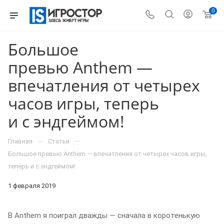
0
Большое
превью Anthem —
впечатления от четырех
часов игры, теперь
и с эндгеймом!
—
—
Главная
Статьи
Большое превью Anthem — впечатления от четырех часов игры,
теперь и с эндгеймом!
1 февраля 2019
В Anthem я поиграл дважды — сначала в коротенькую