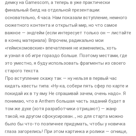
демку на Gamescom, а теперь в уже практически
финальный билд на отдельной презентации:
основательно, 4 часа. Нам показали вступление, немного
сюжетного контента и открытый мир, но что самое
важное — эндгейм (если интересует только он — листайте
в конец материала). Впрочем, радикально мои
«геймскомовские» впечатления не изменились, хоть
и узнал я об игре гораздо больше. Поэтому местами, где
это уместно, я буду использовать фрагменты из своего
старого текста.
Про вступление скажу так — ну нельзя в первый час
кидать квесты типа: «Ну-ка, собери пять сфер по карте и
покидай их в ту яму. Не спрашивай зачем, очень надо». Я
понимаю, что в Anthem большая часть заданий будет в
том же духе (хотя разработчики отрицают) — жанр
такой, на другом сфокусирован…, но для старта можно
было бы что-то поэпичнее придумать, чтобы у новичка
глаза загорелись! При этом картинка и ролики — огнище,