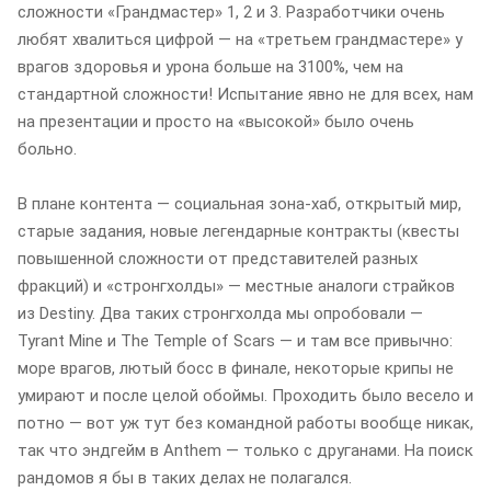
сложности «Грандмастер» 1, 2 и 3. Разработчики очень
любят хвалиться цифрой — на «третьем грандмастере» у
врагов здоровья и урона больше на 3100%, чем на
стандартной сложности! Испытание явно не для всех, нам
на презентации и просто на «высокой» было очень
больно.
В плане контента — социальная зона-хаб, открытый мир,
старые задания, новые легендарные контракты (квесты
повышенной сложности от представителей разных
фракций) и «стронгхолды» — местные аналоги страйков
из Destiny. Два таких стронгхолда мы опробовали —
Tyrant Mine и The Temple of Scars — и там все привычно:
море врагов, лютый босс в финале, некоторые крипы не
умирают и после целой обоймы. Проходить было весело и
потно — вот уж тут без командной работы вообще никак,
так что эндгейм в Anthem — только с друганами. На поиск
рандомов я бы в таких делах не полагался.