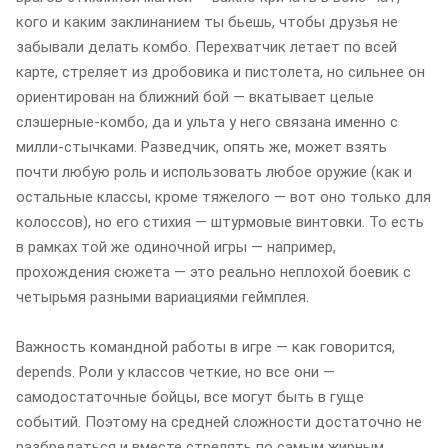
кого и каким заклинанием ты бьешь, чтобы друзья не
забывали делать комбо. Перехватчик летает по всей
карте, стреляет из дробовика и пистолета, но сильнее он
ориентирован на ближний бой — вкатывает целые
слэшерные-комбо, да и ульта у него связана именно с
милли-стычками. Разведчик, опять же, может взять
почти любую роль и использовать любое оружие (как и
остальные классы, кроме тяжелого — вот оно только для
колоссов), но его стихия — штурмовые винтовки. То есть
в рамках той же одиночной игры — например,
прохождения сюжета — это реально неплохой боевик с
четырьмя разными вариациями геймплея.
Важность командной работы в игре — как говорится,
depends. Роли у классов четкие, но все они —
самодостаточные бойцы, все могут быть в гуще
событий. Поэтому на средней сложности достаточно не
разбредаться и вместе стрелять по самым жирным