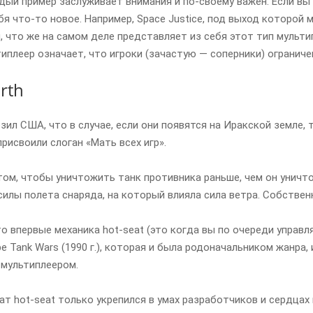
дый пример заслуживает внимания и по-своему важен. Если вы
бя что-то новое. Например, Space Justice, под выход которой 
, что же на самом деле представляет из себя этот тип мульти
иплеер означает, что игроки (зачастую — соперники) ограниче
rth
ил США, что в случае, если они появятся на Иракской земле, т
 присвоили слоган «Мать всех игр».
том, чтобы уничтожить танк противника раньше, чем он уничто
силы полета снаряда, на который влияла сила ветра. Собственн
то впервые механика hot-seat (это когда вы по очереди управ
ре Tank Wars (1990 г.), которая и была родоначальником жанра,
 мультиплеером.
т hot-seat только укрепился в умах разработчиков и сердцах