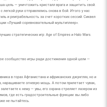
Ваша цель — уничтожить кристалл врага и защитить свой.
 с легкой руки отправлялись снова в бой. Итого у нас
иль и реиграбельность за счет коротких сессий. Сиквел
нации «Лучший соревновательный мультиплеер».
чших стратегических игр: Age of Empires и Halo Wars.
нное сообщество игры ради достижения одной цели —
ника в горах Афганистана и африканских джунглях, но и
в, наращиваете огневую мощь. А потом прилетает чувак,
залетаете к нему — увы, его охрана стреляет лазером из
жимов, где есть градостроительные функции: вы либо
аже не пытайтесь.