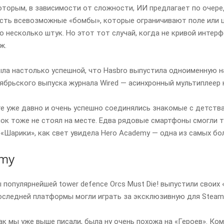
которым, в зависимости от сложности, ИИ предлагает по очере
Есть всевозможные «бомбы», которые ограничивают поле или цв
о несколько штук. Но этот тот случай, когда не кривой интер
ж.
была настолько успешной, что Hasbro выпустила одноименную н
ябрьского выпуска журнала Wired — асинхронный мультиплеер 
е уже давно и очень успешно соединялись знакомые с детства
к тоже не стоял на месте. Едва рядовые смартфоны смогли т
 «Шарики», как свет увидела Hero Academy — одна из самых бол
emy
ы популярнейшей tower defence Orcs Must Die! выпустили своих
оследней платформы могли играть за эксклюзивную для Steam 
как мы уже выше писали, была ну очень похожа на «Героев». К