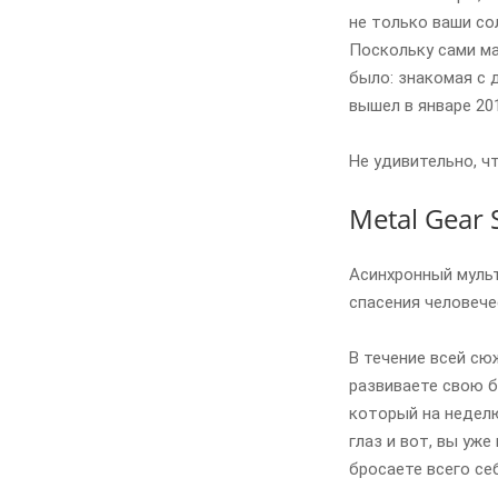
не только ваши со
Поскольку сами мат
было: знакомая с 
вышел в январе 20
Не удивительно, ч
Metal Gear 
Асинхронный мульт
спасения человече
В течение всей сю
развиваете свою б
который на неделю
глаз и вот, вы уж
бросаете всего се