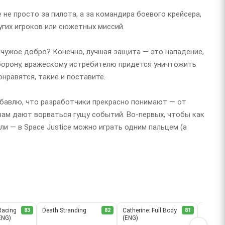
 не просто за пилота, а за командира боевого крейсера,
угих игроков или сюжетных миссий.
а чужое добро? Конечно, лучшая защита — это нападение,
оборону, вражескому истребителю придется уничтожить
нравятся, такие и поставите.
обавлю, что разработчики прекрасно понимают — от
вам дают ворваться гущу событий. Во-первых, чтобы как
и — в Space Justice можно играть одним пальцем (а
Racing
83
Death Stranding
82
Catherine: Full Body
81
Assassin
(ENG)
(ENG)
Remast