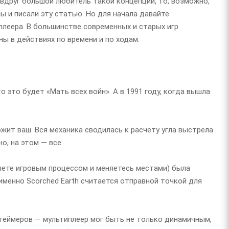
 вдруг большой любитель такой концепции, то, возможно,
мы и писали эту статью. Но для начала давайте
плеера. В большинстве современных и старых игр
ны в действиях по времени и по ходам.
о это будет «Мать всех войн». А в 1991 году, когда вышла
жит ваш. Вся механика сводилась к расчету угла выстрела
о, на этом — все.
ляете игровым процессом и меняетесь местами) была
 именно Scorched Earth считается отправной точкой для
 геймеров — мультиплеер мог быть не только динамичным,