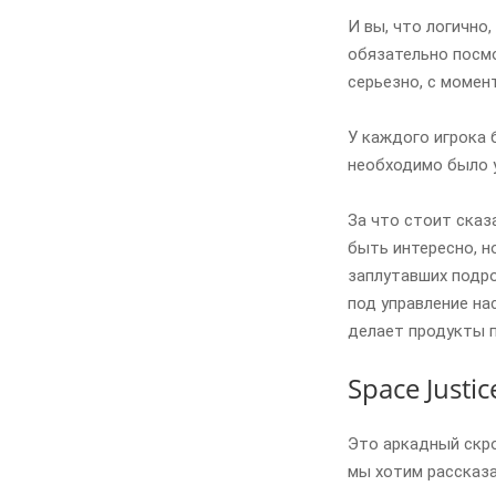
И вы, что логично,
обязательно посмо
серьезно, с момен
У каждого игрока 
необходимо было у
За что стоит сказа
быть интересно, н
заплутавших подро
под управление на
делает продукты 
Space Justic
Это аркадный скро
мы хотим рассказа