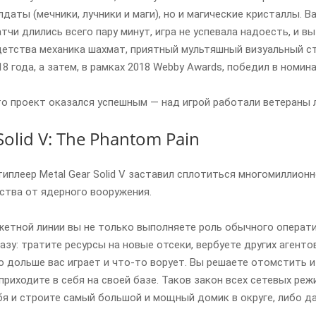
лдаты (мечники, лучники и маги), но и магические кристаллы. 
чи длились всего пару минут, игра не успевала надоесть, и вы
детства механика шахмат, приятный мультяшный визуальный ст
18 года, а затем, в рамках 2018 Webby Awards, победил в номи
то проект оказался успешным — над игрой работали ветераны лу
Solid V: The Phantom Pain
иплеер Metal Gear Solid V заставил сплотиться многомиллио
ства от ядерного вооружения.
жетной линии вы не только выполняете роль обычного оператив
азу: тратите ресурсы на новые отсеки, вербуете других агенто
 дольше вас играет и что-то ворует. Вы решаете отомстить и 
е приходите в себя на своей базе. Таков закон всех сетевых ре
бя и строите самый большой и мощный домик в округе, либо д