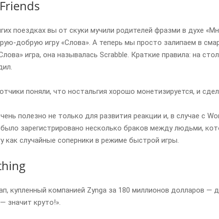
Friends
лгих поездках вы от скуки мучили родителей фразми в духе «Мн
рую-добрую игру «Слова». А теперь мы просто залипаем в смар
Слова» игра, она называлась Scrabble. Краткие правила: на ст
дил.
ботчики поняли, что ностальгия хорошо монетизируется, и сдел
ень полезно не только для развития реакции и, в случае с Word
 было зарегистрировано несколько браков между людьми, котор
гу как случайные соперники в режиме быстрой игры.
hing
п, купленный компанией Zynga за 180 миллионов долларов — д
— значит круто!».