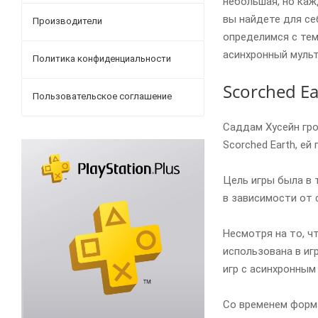
небольшая, но каж
вы найдете для се
Производители
определимся с тем
асинхронный мульт
Политика конфиденциальности
Scorched Ea
Пользовательское соглашение
Саддам Хусейн гроз
Scorched Earth, ей
Цель игры была в 
в зависимости от 
Несмотря на то, ч
использована в иг
игр с асинхронным
Со временем форма