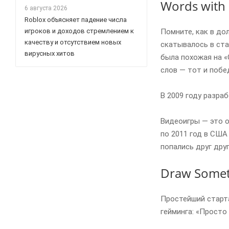
Words with 
6 августа 2026
Roblox объясняет падение числа
Помните, как в до
игроков и доходов стремлением к
качеству и отсутствием новых
скатывалось в ста
вирусных хитов
была похожая на «
слов — тот и побе
В 2009 году разра
Видеоигры — это оч
по 2011 год в США
попались друг дру
Draw Somet
Простейший старта
гейминга: «Просто 