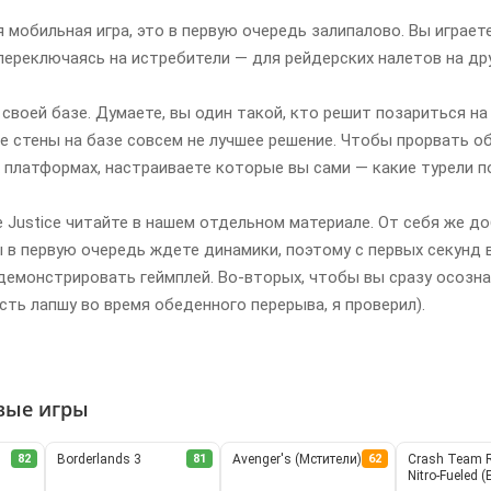
я мобильная игра, это в первую очередь залипалово. Вы играете
переключаясь на истребители — для рейдерских налетов на др
 своей базе. Думаете, вы один такой, кто решит позариться н
е стены на базе совсем не лучшее решение. Чтобы прорвать 
х платформах, настраиваете которые вы сами — какие турели по
 Justice читайте в нашем отдельном материале. От себя же д
 в первую очередь ждете динамики, поэтому с первых секунд 
емонстрировать геймплей. Во-вторых, чтобы вы сразу осознал
сть лапшу во время обеденного перерыва, я проверил).
вые игры
82
Borderlands 3
81
Avenger's (Мстители)
62
Crash Team 
Nitro-Fueled 