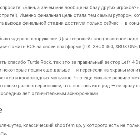
 спросите: «Блин, а зачем мне вообще на базу других игроков?».
трите!). Именно финальная цель стала тем самым рупором, ко
та выхода финальной стадии достигли только сейчас — в конц
было ядерное вооружение. Для «хорошей» концовки свое надо
ничтожить ВСЕ на своей платформе (ПК, XBOX 360, XBOX ONE, P
ть спасибо Turtle Rock, так это за правильный вектор Left 4 
о некоторые пошли еще дальше — и перенесли на экраны мони
стков и кровожадных маньяков. Что еще сильнее развило меха
столько разных персонажей, что поставь их в ряд — не сразу п
последних лет отличительным асинхронками.
e
лл-шутер, классический shootʼem up, у которого есть не толь
ть.