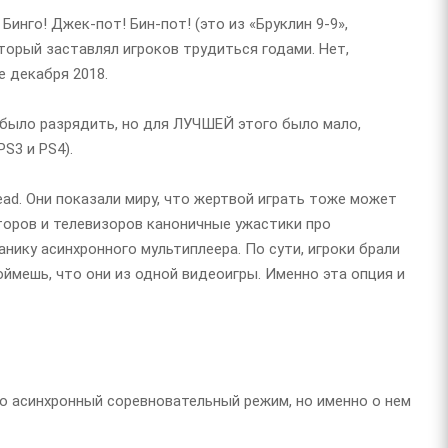
 Бинго! Джек-пот! Бин-пот! (это из «Бруклин 9-9»,
торый заставлял игроков трудиться годами. Нет,
е декабря 2018.
 было разрядить, но для ЛУЧШЕЙ этого было мало,
S3 и PS4).
Dead. Они показали миру, что жертвой играть тоже может
торов и телевизоров каноничные ужастики про
нику асинхронного мультиплеера. По сути, игроки брали
оймешь, что они из одной видеоигры. Именно эта опция и
ко асинхронный соревновательный режим, но именно о нем