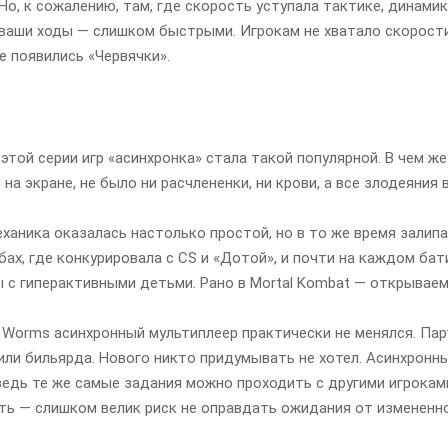
 Но, к сожалению, там, где скорость уступала тактике, динам
ваши ходы — слишком быстрыми. Игрокам не хватало скорости 
е появились «Червячки».
этой серии игр «асинхронка» стала такой популярной. В чем же
 на экране, не было ни расчлененки, ни крови, а все злодеяни
ханика оказалась настолько простой, но в то же время залипа
ах, где конкурировала с CS и «Дотой», и почти на каждом ба
 с гиперактивными детьми. Рано в Mortal Kombat — открывае
Worms асинхронный мультиплеер практически не менялся. Пар
или бильярда. Нового никто придумывать не хотел. Асинхронн
ведь те же самые задания можно проходить с другими игроками
ь — слишком велик риск не оправдать ожидания от измененной