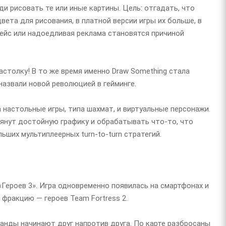
ди рисовать те или иные картины. Цель: отгадать, что
ета для рисования, в платной версии игры их больше, в
фейс или надоедливая реклама становятся причиной
астолку! В то же время именно Draw Something стала
назвали новой революцией в гейминге.
 настольные игры, типа шахмат, и виртуальные персонажи.
янут достойную графику и обрабатывать что-то, что
ьших мультиплеерных turn-to-turn стратегий.
 «Героев 3». Игра одновременно появилась на смартфонах и
фракцию — героев Team Fortress 2.
оманды начинают друг напротив друга. По карте разбросаны