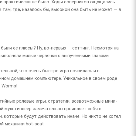
ики практически не было. Ходы соперников ощущались
там, где, казалось бы, высокой она быть не может — в
 были ее плюсы? Ну, во-первых — сеттинг. Несмотря на
я выполняли милые червячки с выпученными глазами.
тельной, что очень быстро игра появилась и в
тином домашнем компьютере. Уникальное в своем роде
м Worms!
тийные ролевые игры, стратегии, всевозможные мини-
ый мультиплеер замечательно проявляет себя в
, которые будут действовать иначе. Но никто не хотел
 механики hot-seat.