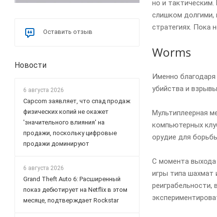
но и тактическим.
слишком долгими, 
стратегиях. Пока н
Оставить отзыв
Worms
Новости
Именно благодаря 
убийства и взрывы
6 августа 2026
Capcom заявляет, что спад продаж
физических копий не окажет
Мультиплеерная ме
'значительного влияния' на
компьютерных клуб
продажи, поскольку цифровые
орудие для борьбы
продажи доминируют
С момента выхода 
6 августа 2026
игры типа шахмат 
Grand Theft Auto 6: Расширенный
реиграбельности, 
показ дебютирует на Netflix в этом
экспериментироват
месяце, подтверждает Rockstar