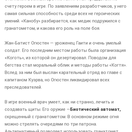
счету героем в игре. По заявлениям разработчиков, у него
самая сильная способность среди всех не героических
умений. «Канобу» разбирается, как медик подружился с
гранатометом, и какова его роль на поле боя.
Жан-Батист Огюстен — уроженец Гаити и очень умелый
солдат. Его последним местом работы была организация
«Коготь», из которой он дезертировал. Поводом для
бегства стал моральный облик и методы работы «Когтя».
Вслед за ним был выслан карательный отряд во главе с
капитаном Куэрва, но Огюстен ликвидировал всех
преследователей.
В игре военный врач умеет, как ни странно, лечить и
создавать щиты. Его оружие —
Биотический автомат,
скрещенный с гранатометом. В основном режиме огня
можно стрелять очередями по три патрона.
Альтернативный позволяет использовать гранатомет.