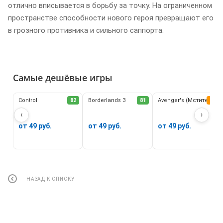
отлично вписывается в борьбу за точку. На ограниченном
пространстве способности нового героя превращают его
в грозного противника и сильного саппорта.
Самые дешёвые игры
Control
82
Borderlands 3
81
Avenger's (Мстители)
62
‹
›
от 49 руб.
от 49 руб.
от 49 руб.
НАЗАД К СПИСКУ