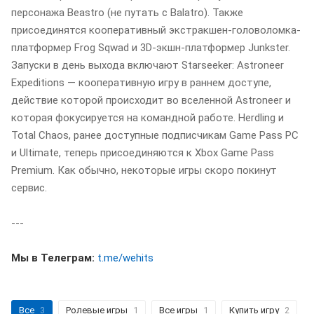
персонажа Beastro (не путать с Balatro). Также
присоединятся кооперативный экстракшен-головоломка-
платформер Frog Sqwad и 3D-экшн-платформер Junkster.
Запуски в день выхода включают Starseeker: Astroneer
Expeditions — кооперативную игру в раннем доступе,
действие которой происходит во вселенной Astroneer и
которая фокусируется на командной работе. Herdling и
Total Chaos, ранее доступные подписчикам Game Pass PC
и Ultimate, теперь присоединяются к Xbox Game Pass
Premium. Как обычно, некоторые игры скоро покинут
сервис.
---
Мы в Телеграм:
t.me/wehits
Все
3
Ролевые игры
1
Все игры
1
Купить игру
2