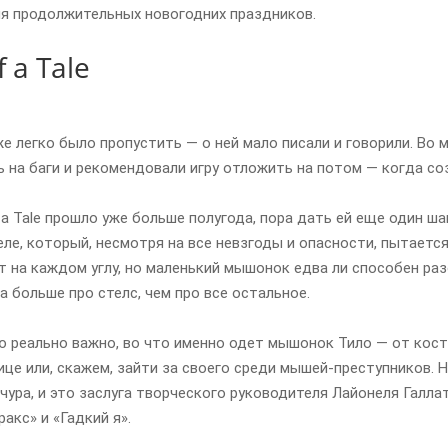
ля продолжительных новогодних праздников.
f a Tale
же легко было пропустить — о ней мало писали и говорили. Во м
ь на баги и рекомендовали игру отложить на потом — когда со
 a Tale прошло уже больше полугода, пора дать ей еще один ша
е, который, несмотря на все невзгоды и опасности, пытаетс
 на каждом углу, но маленький мышонок едва ли способен ра
да больше про стелс, чем про все остальное.
ю реально важно, во что именно одет мышонок Тило — от кос
ице или, скажем, зайти за своего среди мышей-преступников. Н
ура, и это заслуга творческого руководителя Лайонеля Галл
акс» и «Гадкий я».