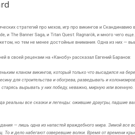
ard
ческих стратегий про мехов, игр про викингов и Скандинавию в
blade, и The Banner Saga, и Titan Quest: Ragnarök, и много чего
том, но тем не менее достойные внимания. Одна из них — выш
ней в своей рецензии на «Канобу» рассказал Евгений Баранов:
еньким кланом викингов, который только что высадился на бере
есину для строительства и обогрева, разведывать и колонизиро
 старясь вырывать у них победу, неважно, мирную или военную.
рда реальны все сказки и легенды: ожившие драугры, падшие ва
дания — лишь одна из напастей враждебного мира. Зимой все во
щ. То и дело набегают озверевшие волки. Время от времени кр