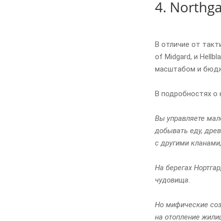
4. Northg
В отличие от такти
of Midgard, и Hell
масштабом и бюдже
В подробностях о 
Вы управляете мал
добывать еду, древ
с другими кланами,
На берегах Нортга
чудовища.
Но мифические соз
на отопление жили