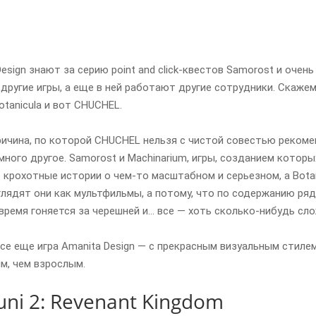
l
esign знают за серию point and click-квестов Samorost и очен
и другие игры, а еще в ней работают другие сотрудники. Скаж
otanicula и вот CHUCHEL.
ричина, по которой CHUCHEL нельзя с чистой совестью реком
много другое. Samorost и Machinarium, игры, созданием котор
крохотные истории о чем-то масштабном и серьезном, а Botan
глядят они как мультфильмы, а потому, что по содержанию рядо
 время гоняется за черешней и… все — хоть сколько-нибудь сло
все еще игра Amanita Design — с прекрасным визуальным стиле
м, чем взрослым.
Kuni 2: Revenant Kingdom