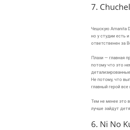
7. Chuche
Чешскую Amanita D
но у студии есть 
ответственен за B
Плахи — главная п
потому что это не
детализированные 
Не потому, что вы
главный герой все
Тем не менее это 
лучше зайдут детя
6. Ni No 