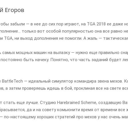
ей Егоров
чтобы забыли — в нее до сих пор играют, на TGA 2018 ее даже
полнение… только вот особой популярностью она все равно не 
ни TGA, ни выход дополнения не помогли. А жаль — тактическая
ь самых мощных машин на вылазку — нужно еще правильно снар
 постоянно быть начеку. Понятно, что часть заданий будет ле
 BattleTech — идеальный симулятор командира звена мехов. К
в, а затем проверяешь идешь в бой, проклиная все на свете вся
т стать еще лучше. Студию Harebrained Scheme, создавшую Batt
брасывается, да и на совету комьюнити время от времени все ж
— по-настоящему хороших стратегий про мехов у нас очень мало