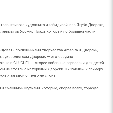
ь талантливого художника и геймдизайнера Якуба Дворски,
ем, аниматор Яромир Плахи, который по большей части
ендовать поклонниками творчества Amanita и Дворски,
ых руководил сам Дворски, — это безумно
icula и CHUCHEL — скорее забавные зарисовки для детей.
м не стояли с историями Дворски. В «Чучеле», к примеру,
жных загадок от него не стоит.
м и смешными шутками, которые, скорее всего, гораздо