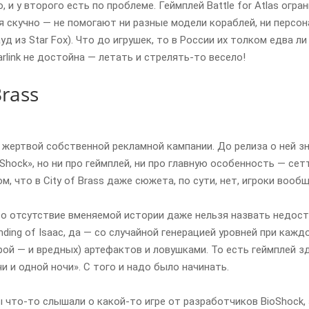
о, и у второго есть по проблеме. Геймплей Battle for Atlas огр
 скучно — не помогают ни разные модели кораблей, ни персон
 из Star Fox). Что до игрушек, то в России их толком едва ли
rlink не достойна — летать и стрелять-то весело!
Brass
ла жертвой собственной рекламной кампании. До релиза о ней з
Shock», но ни про геймплей, ни про главную особенность — сет
м, что в City of Brass даже сюжета, по сути, нет, игроки вообщ
о отсутствие вменяемой истории даже нельзя назвать недостат
inding of Isaac, да — со случайной генерацией уровней при ка
рой — и вредных) артефактов и ловушками. То есть геймплей зд
и и одной ночи». С того и надо было начинать.
ы что-то слышали о какой-то игре от разработчиков BioShock, 