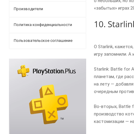
о небольших, но х
«забытых» играх 2
Производители
10. Starlin
Политика конфиденциальности
Пользовательское соглашение
О Starlink, кажетс
игру запомнили. А 
Starlink: Battle f
планетам, где рас
на лету — добавля
очередным противн
Во-вторых, Battle 
производство кото
кастомизации — на