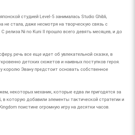
японской студией Level-5 занималась Studio Ghibli,
а не стала, даже несмотря на творческую связь с
 релиза Ni no Kuni II прошло всего девять месяцев, и до
еру, речь все еще идет об увлекательной сказке, в
кровенно детских сюжетов и наивных поступков героя.
му королю Эвану предстоит основать собственное
кажем, некоторых механик, которые едва ли пригодятся за
G, в которую добавили элементы тактической стратегии и
Kingdom поистине огромную игру на десятки часов.