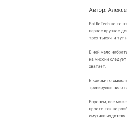
Автор: Алекс
BattleTech не то 
первое крупное до
трех тысяч, и тут 
В ней мало набрат
на миссии следует
хватает.
В каком-то смысле
тренируешь пилото
Впрочем, все може
просто так не раз
смутили издателя 