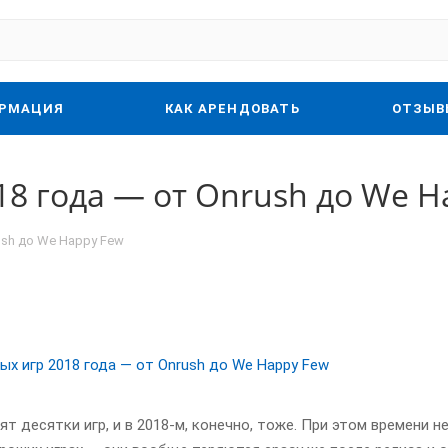
РМАЦИЯ
КАК АРЕНДОВАТЬ
ОТЗЫВ
18 года — от Onrush до We H
ush до We Happy Few
т десятки игр, и в 2018-м, конечно, тоже. При этом времени н