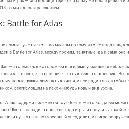
ороших играх — они вообще теряются сразу же после релиза и 
018-го мы здесь и расскажем.
k: Battle for Atlas
я, не помнит уже никто — во многом потому, что ее издатель, к
идеи в Battle for Atlas, между прочим, занятные, да и сама она 
or Atlas — это экшен, в котором вы все время управляете небо
стреливаете всех, кто проявляет хоть какую-то агрессию. Во-п
ть им новые пушки, заменять крылья, и все ради того, чтобы 
иком, реагирующим на какой-нибудь новый вид урона.
for Atlas содержит элементы toys-to-life — это когда вы може
рых Ubisoft наладила после выхода игры, и получить такой же к
цепили пушку на пластмассовый звездолет, и в игре вооружен