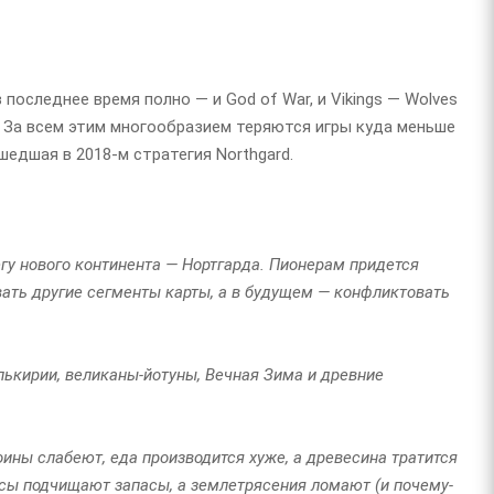
 последнее время полно — и God of War, и Vikings — Wolves
 еще. За всем этим многообразием теряются игры куда меньше
едшая в 2018-м стратегия Northgard.
гу нового континента — Нортгарда. Пионерам придется
вать другие сегменты карты, а в будущем — конфликтовать
лькирии, великаны-йотуны, Вечная Зима и древние
ины слабеют, еда производится хуже, а древесина тратится
ысы подчищают запасы, а землетрясения ломают (и почему-