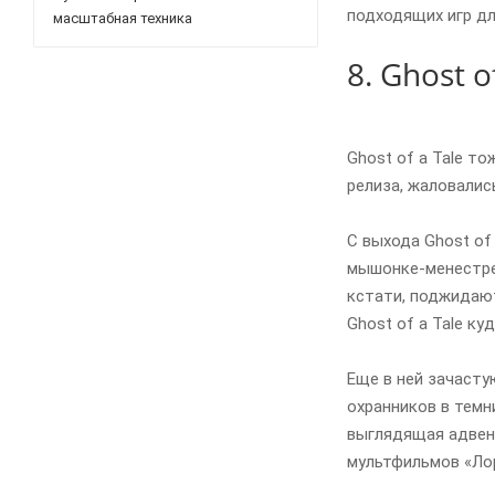
подходящих игр д
масштабная техника
8. Ghost o
Ghost of a Tale то
релиза, жаловалис
С выхода Ghost of
мышонке-менестрел
кстати, поджидают
Ghost of a Tale ку
Еще в ней зачасту
охранников в темн
выглядящая адвенч
мультфильмов «Лор