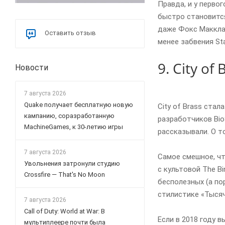
Правда, и у первог
быстро становится
даже Фокс Макклауд
Оставить отзыв
менее забвения Sta
9. City of 
Новости
7 августа 2026
Quake получает бесплатную новую
City of Brass ста
кампанию, соразработанную
разработчиков Bio
MachineGames, к 30-летию игры
рассказывали. О то
7 августа 2026
Самое смешное, чт
Увольнения затронули студию
с культовой The B
Crossfire — That's No Moon
бесполезных (а по
стилистике «Тысяч
7 августа 2026
Call of Duty: World at War: В
Если в 2018 году в
мультиплеере почти была