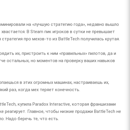
 номинировали на «лучшую стратегию года», недавно вышло
хвастается. В Steam пик игроков в сутки не превышает
 стратегия про мехов-то из BattleTech получилась крутая.
ядить их, пристроить к ним «правильных» пилотов, да и
гче остальных, но моментов на проверку ваших навыков
опаешься в этих огромных машинах, настраиваешь их,
кий раз, когда мех теряет конечность.
leTech, купила Paradox Interactive, которая франшизами
е реагирует. Главное, чтобы низкие продажи BattleTech не
. Надо беречь те, что есть.