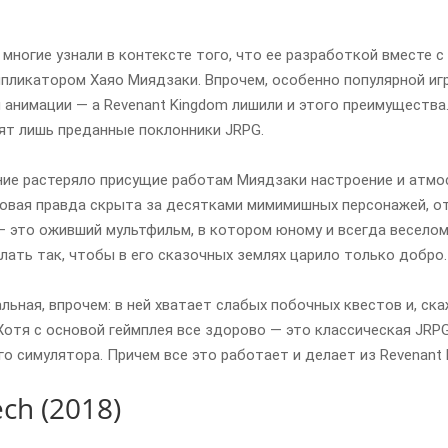
i многие узнали в контексте того, что ее разработкой вместе с 
пликатором Хаяо Миядзаки. Впрочем, особенно популярной игр
анимации — а Revenant Kingdom лишили и этого преимущества. С
нят лишь преданные поклонники JRPG.
ие растеряло присущие работам Миядзаки настроение и атмосф
овая правда скрыта за десятками мимимишных персонажей, от
— это оживший мультфильм, в котором юному и всегда весело
лать так, чтобы в его сказочных землях царило только добро.
деальная, впрочем: в ней хватает слабых побочных квестов и, с
Хотя с основой геймплея все здорово — это классическая JRP
о симулятора. Причем все это работает и делает из Revenant 
ech (2018)