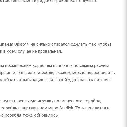
остаются в памяти редких игроков. Вот о лучших
омпания Ubisoft, не сильно старался сделать так, чтобы
ни в коем случае не провальная.
льшим космическим кораблем и летаете по самым разным
ервых, это весело: корабли, скажем, можно пересобирать
подобрать комбинацию, с которой удастся справиться с
те купить реальную игрушку космического корабля,
орабль в виртуальном мире Starlink. То же касается и
ие корабля тоже обновилось.