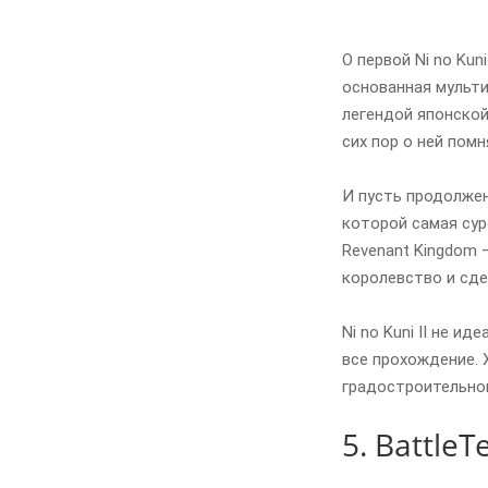
О первой Ni no Kun
основанная мульти
легендой японской 
сих пор о ней пом
И пусть продолжен
которой самая сур
Revenant Kingdom 
королевство и сде
Ni no Kuni II не и
все прохождение. 
градостроительног
5. BattleT