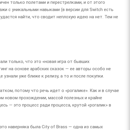
аничен только полетами и перестрелками, и от этого
ажи с уникальными навыками (в версии для Switch есть
 удастся найти, что сводит неплохую идею на нет. Тем не
нали только, что это «новая игра от бывших
тинг на основе арабских сказок — ее авторы особо не
е узнали уже ближе к релизу, а то и после покупки.
ком, потому что речь идет о «рогалике». Как и в случае
ждом новом прохождении, массой полезных и крайне
есь — это процесс ради процесса, крутой «рогалик» в
это наверняка была City of Brass — одна из самых