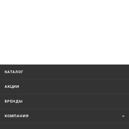
КАТАЛОГ
АКЦИИ
БРЕНДЫ
КОМПАНИЯ