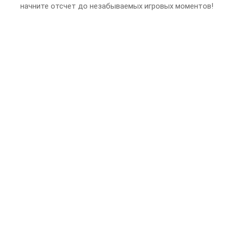
начните отсчет до незабываемых игровых моментов!