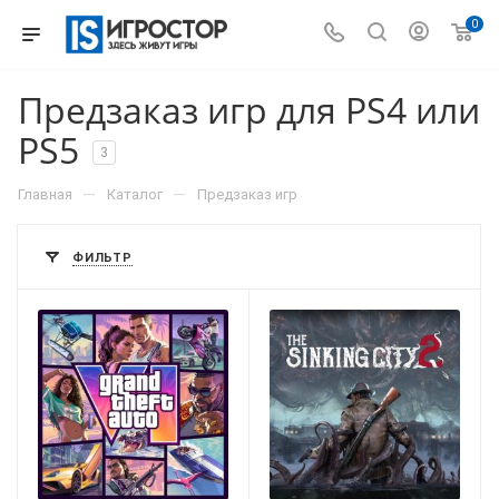
0
Предзаказ игр для PS4 или
PS5
3
—
—
Главная
Каталог
Предзаказ игр
ФИЛЬТР