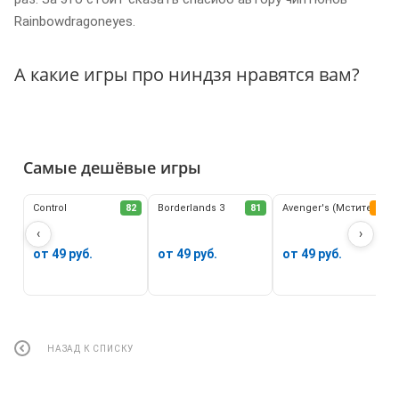
Rainbowdragoneyes.
А какие игры про ниндзя нравятся вам?
Самые дешёвые игры
Control
82
Borderlands 3
81
Avenger's (Мстители)
62
‹
›
от 49 руб.
от 49 руб.
от 49 руб.
НАЗАД К СПИСКУ