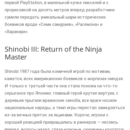
первой PlayStation, в маленькой кучке пикселей и с
прорисовкой на десять метров вперед разработчики
сумели передать уникальный шарм исторических
боевиков вроде «Семи самураев», «Расёмона» и
«Харакири».
Shinobi III: Return of the Ninja
Master
Shinobi 1987 года была комичной игрой по мотивам,
кажется, всех американских боевиков о морпехах-ниндзя.
И только к третьей части она стала похожа на что-то
серьезное про Японию: главный герой крутил вертухи, с
деревьев прыгали вражеские синоби, все враги носили
национальные наряды, а темп игры перестал замедляться
из-за вечных пряток за ящиками. Короче, игроки с
хорошей реакцией превращались в раннеров — неслись
вперед, волосы назад, глаза красные, сюрикены крутятся,