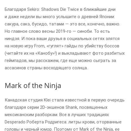
Благодаря Sekiro: Shadows Die Twice в ближайшие дни
и даже недели вы много услышите о древней Японии:
сакура, сакэ, бусидо, татами — это все, конечно, важно.
Но главное слово весны 2019-го — синоби. То есть
ниндзя. И пока ваши друзья в социальных сетях злятся
на новую игру From, «гуглят» гайды по убийству боссов
(читайте их на «Канобу»!) и выкладывают фото разбитых
геймпадов, мы расскажем, где еще можно сыграть за
ассасинов страны восходящего солнца.
Mark of the Ninja
Канадская студия Klei стала известной в первую очередь
благодаря серии 2D-экшенов Shank, посвященных
мексиканским разборкам. Все в лучших традициях
Desperado Роберта Родригеса: литры крови, оторванные
головы и черный юмор. Поэтому от Mark of the Ninja, ее