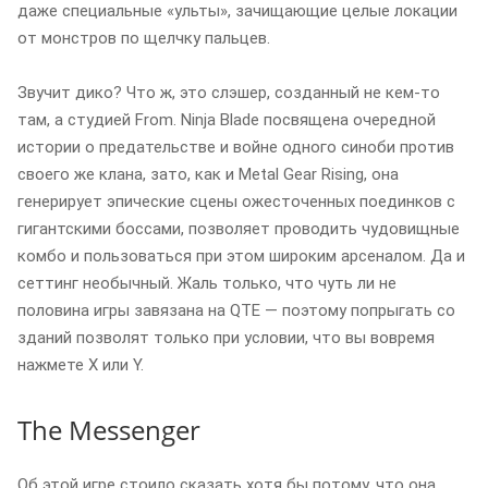
даже специальные «ульты», зачищающие целые локации
от монстров по щелчку пальцев.
Звучит дико? Что ж, это слэшер, созданный не кем-то
там, а студией From. Ninja Blade посвящена очередной
истории о предательстве и войне одного синоби против
своего же клана, зато, как и Metal Gear Rising, она
генерирует эпические сцены ожесточенных поединков с
гигантскими боссами, позволяет проводить чудовищные
комбо и пользоваться при этом широким арсеналом. Да и
сеттинг необычный. Жаль только, что чуть ли не
половина игры завязана на QTE — поэтому попрыгать со
зданий позволят только при условии, что вы вовремя
нажмете X или Y.
The Messenger
Об этой игре стоило сказать хотя бы потому, что она