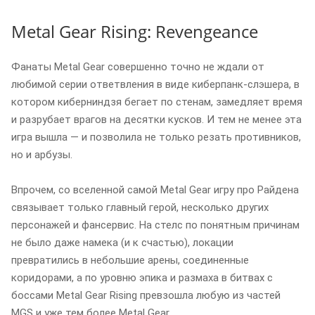
Metal Gear Rising: Revengeance
Фанаты Metal Gear совершенно точно не ждали от
любимой серии ответвления в виде киберпанк-слэшера, в
котором киберниндзя бегает по стенам, замедляет время
и разрубает врагов на десятки кусков. И тем не менее эта
игра вышла — и позволила не только резать противников,
но и арбузы.
Впрочем, со вселенной самой Metal Gear игру про Райдена
связывает только главный герой, несколько других
персонажей и фансервис. На стелс по понятным причинам
не было даже намека (и к счастью), локации
превратились в небольшие арены, соединенные
коридорами, а по уровню эпика и размаха в битвах с
боссами Metal Gear Rising превзошла любую из частей
MGS и уже тем более Metal Gear.