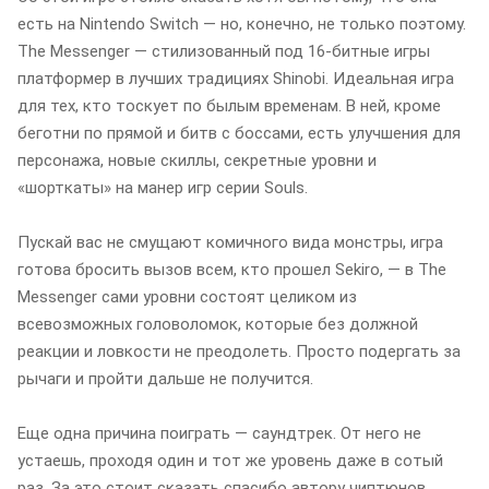
есть на Nintendo Switch — но, конечно, не только поэтому.
The Messenger — стилизованный под 16-битные игры
платформер в лучших традициях Shinobi. Идеальная игра
для тех, кто тоскует по былым временам. В ней, кроме
беготни по прямой и битв с боссами, есть улучшения для
персонажа, новые скиллы, секретные уровни и
«шорткаты» на манер игр серии Souls.
Пускай вас не смущают комичного вида монстры, игра
готова бросить вызов всем, кто прошел Sekiro, — в The
Messenger сами уровни состоят целиком из
всевозможных головоломок, которые без должной
реакции и ловкости не преодолеть. Просто подергать за
рычаги и пройти дальше не получится.
Еще одна причина поиграть — саундтрек. От него не
устаешь, проходя один и тот же уровень даже в сотый
раз. За это стоит сказать спасибо автору чиптюнов