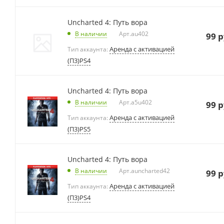
Uncharted 4: Путь вора
В наличии
Арт.
au402
99
р
Аренда с активацией
Тип аккаунта:
(П3)PS4
Uncharted 4: Путь вора
В наличии
Арт.
a5u402
99
р
Аренда с активацией
Тип аккаунта:
(П3)PS5
Uncharted 4: Путь вора
В наличии
Арт.
auncharted42
99
р
Аренда с активацией
Тип аккаунта:
(П3)PS4