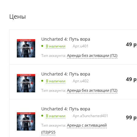
Цены
Uncharted 4: Путь вора
49
р
В наличии
Арт.
u401
Аренда без активации (П2)
Тип аккаунта:
Uncharted 4: Путь вора
49
р
В наличии
Арт.
u402
Аренда без активации (П2)
Тип аккаунта:
Uncharted 4: Путь вора
В наличии
Арт.
a5uncharted401
99
р
Аренда с активацией
Тип аккаунта:
(П3)PS5