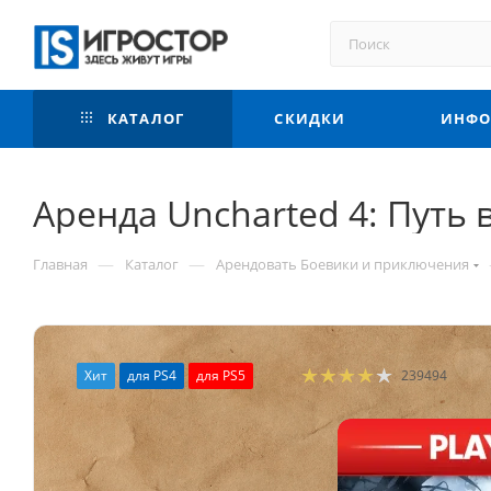
КАТАЛОГ
СКИДКИ
ИНФО
Аренда Uncharted 4: Путь в
—
—
Главная
Каталог
Арендовать Боевики и приключения
Хит
для PS4
для PS5
239494