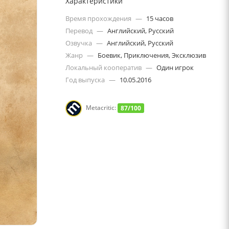
Характеристики
Время прохождения
—
15 часов
Перевод
—
Английский, Русский
Озвучка
—
Английский, Русский
Жанр
—
Боевик, Приключения, Эксклюзив
Локальный кооператив
—
Один игрок
Год выпуска
—
10.05.2016
Metacritic:
87/100