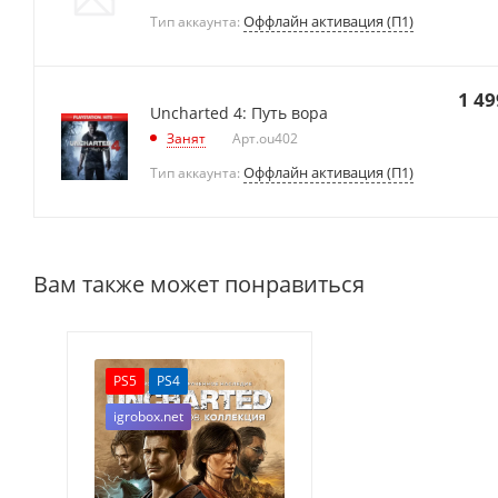
Оффлайн активация (П1)
Тип аккаунта:
1 49
Uncharted 4: Путь вора
Занят
Арт.
ou402
Оффлайн активация (П1)
Тип аккаунта:
Вам также может понравиться
PS5
PS4
igrobox.net