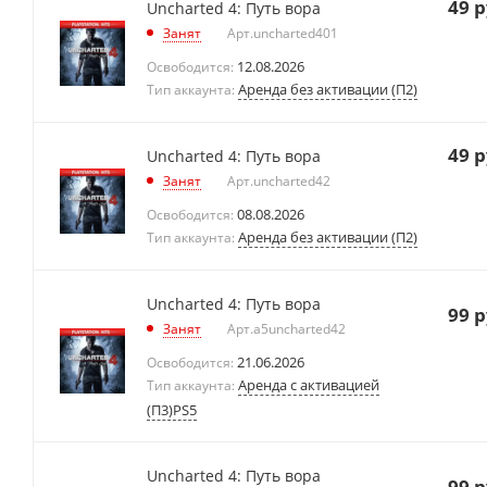
49
р
Uncharted 4: Путь вора
Занят
Арт.
uncharted401
12.08.2026
Освободится:
Аренда без активации (П2)
Тип аккаунта:
49
р
Uncharted 4: Путь вора
Занят
Арт.
uncharted42
08.08.2026
Освободится:
Аренда без активации (П2)
Тип аккаунта:
Uncharted 4: Путь вора
99
р
Занят
Арт.
a5uncharted42
21.06.2026
Освободится:
Аренда с активацией
Тип аккаунта:
(П3)PS5
Uncharted 4: Путь вора
99
р