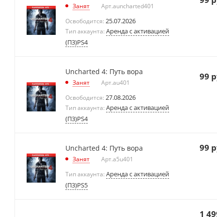
Занят
Арт.
auncharted401
25.07.2026
Освободится:
Аренда с активацией
Тип аккаунта:
(П3)PS4
Uncharted 4: Путь вора
99
р
Занят
Арт.
au401
27.08.2026
Освободится:
Аренда с активацией
Тип аккаунта:
(П3)PS4
99
р
Uncharted 4: Путь вора
Занят
Арт.
a5u401
Аренда с активацией
Тип аккаунта:
(П3)PS5
1 49