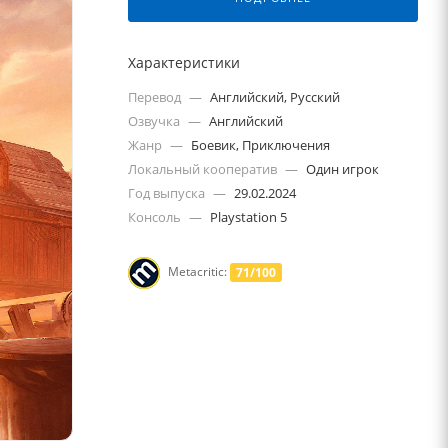
Характеристики
Перевод
—
Английский, Русский
Озвучка
—
Английский
Жанр
—
Боевик, Приключения
Локальный кооператив
—
Один игрок
Год выпуска
—
29.02.2024
Консоль
—
Playstation 5
Metacritic:
71/100