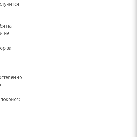
получится
бя на
и не
ор за
остепенно
е
спокойся: