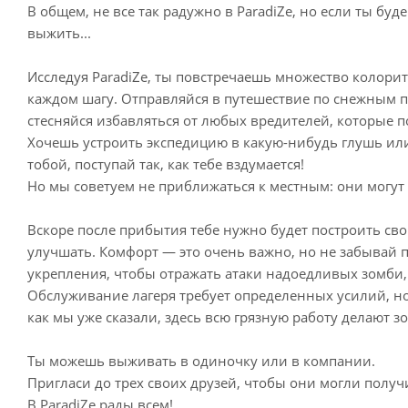
В общем, не все так радужно в ParadiZe, но если ты буд
выжить...
Исследуя ParadiZe, ты повстречаешь множество колори
каждом шагу. Отправляйся в путешествие по снежным п
стесняйся избавляться от любых вредителей, которые 
Хочешь устроить экспедицию в какую-нибудь глушь ил
тобой, поступай так, как тебе вздумается!
Но мы советуем не приближаться к местным: они могут 
Вскоре после прибытия тебе нужно будет построить св
улучшать. Комфорт — это очень важно, но не забывай п
укрепления, чтобы отражать атаки надоедливых зомби, 
Обслуживание лагеря требует определенных усилий, но
как мы уже сказали, здесь всю грязную работу делают з
Ты можешь выживать в одиночку или в компании.
Пригласи до трех своих друзей, чтобы они могли получ
В ParadiZe рады всем!