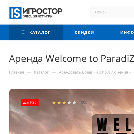
КАТАЛОГ
СКИДКИ
ИНФО
Аренда Welcome to ParadiZ
—
—
Главная
Каталог
Арендовать Боевики и приключения
для PS5
1806