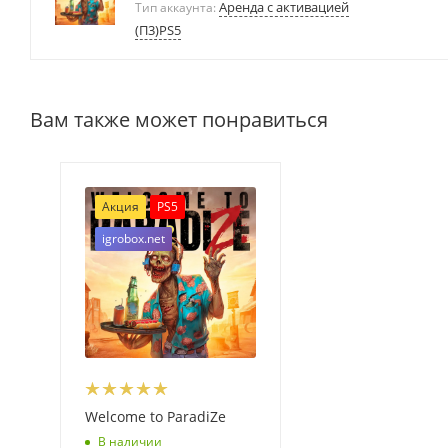
Аренда с активацией
Тип аккаунта:
(П3)PS5
Вам также может понравиться
Акция
PS5
igrobox.net
Welcome to ParadiZe
В наличии