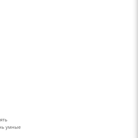
ять
ень умные