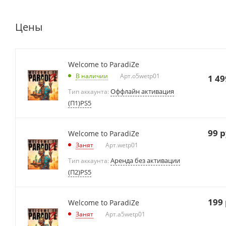
Цены
Welcome to ParadiZe
В наличии
Арт.
o5wetp01
1 49
Оффлайн активация
Тип аккаунта:
(П1)PS5
99
р
Welcome to ParadiZe
Занят
Арт.
wetp01
Аренда без активации
Тип аккаунта:
(П2)PS5
199
Welcome to ParadiZe
Занят
Арт.
a5wetp01