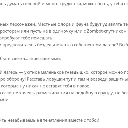
ешь думать головой и много трудиться, может быть, у тебя 
тных персонажей. Местные флора и фауна будут удивлять те
росторам или пустыне в одиночку или с Zombot-спутником 
попробуют тебе помешать.
и предпочитаешь бездельничать в собственном лагере? Выб
быть слегка... агрессивными.
ой лагерь — уютное маленькое гнездышко, которое можно п
ро оборону! Расставь ловушки тут и там и возведи защитны
которые ну никак не оставят тебя в покое.
 если не хочешь размениваться на подобную ерунду, не бе
омби.
ить незабываемые впечатления вместе с тобой.