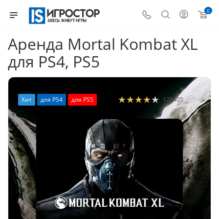
0
Аренда Mortal Kombat XL
для PS4, PS5
Хит
для PS4
для PS5
128405