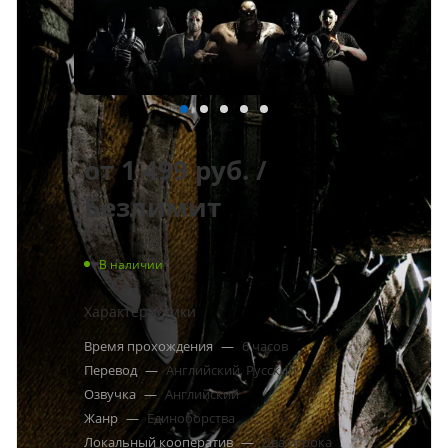
от
1 499 руб.
/
Безлимит
В наличии
Характеристики
Время прохождения
—
6 часов
Перевод
—
Английский, Русский
Озвучка
—
Английский
Жанр
—
Единоборства
Локальный кооператив
—
Два игрока