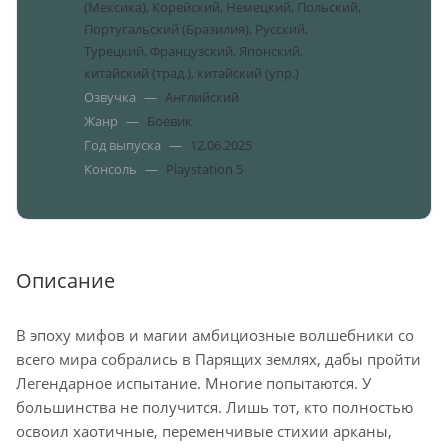
(Мексика), Корейский, Немецкий, Польский,
Португальский (Бразилия), Русский,
Турецкий, Французский, Японский,
китайский (трад.), китайский (упр.)
Озвучка
—
Английский
Жанр
—
Боевик
Год выпуска
—
12.06.2025
Консоль
—
Playstation 5
Описание
В эпоху мифов и магии амбициозные волшебники со
всего мира собрались в Парящих землях, дабы пройти
Легендарное испытание. Многие попытаются. У
большинства не получится. Лишь тот, кто полностью
освоил хаотичные, переменчивые стихии арканы,