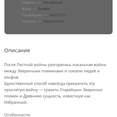
Озвучка
—
Английский
Жанр
—
Боевик
Год выпуска
—
08.07.2015
Консоль
—
Playstation 4
Описание
После Лестной войны разгорелась локальная война
между Звериными племенами и союзом людей и
эльфов.
Единственный способ навсегда прекратить эту
проклятую войну ― сразить Старейшин Звериных
племен и Древнюю сущность, известную как
Избранный.
Особенности: