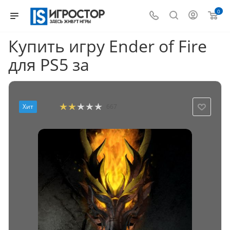
0
Купить игру Ender of Fire
для PS5 за
Хит
667