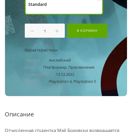
Standard
В КОРЗИНУ
Характеристики
Перевод
—
Английский
Жанр
—
Платформер, Приключения
Год выпуска
—
13.12.2022
Консоль
—
Playstation 4, Playstation 5
Описание
Отчисленная студентка Мэй Боровски возвращается