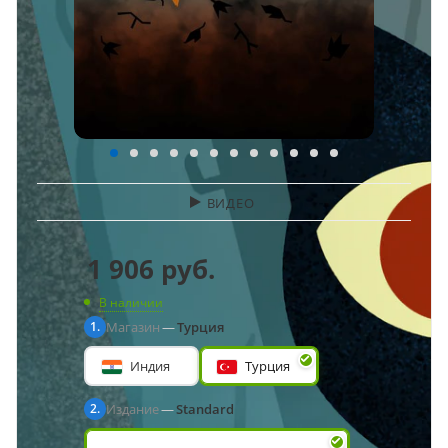
ВИДЕО
1 906
руб.
В наличии
Магазин
—
Турция
Индия
Турция
Издание
—
Standard