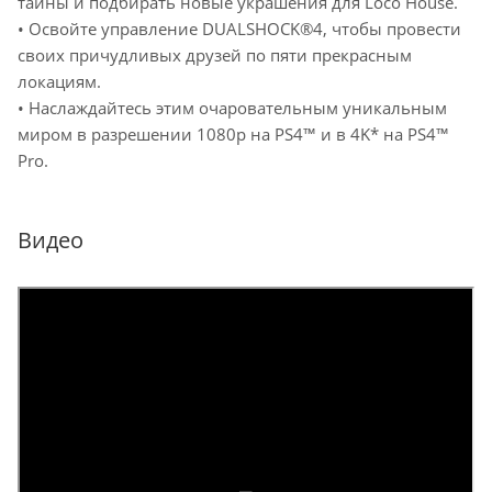
тайны и подбирать новые украшения для Loco House.
• Освойте управление DUALSHOCK®4, чтобы провести
своих причудливых друзей по пяти прекрасным
локациям.
• Наслаждайтесь этим очаровательным уникальным
миром в разрешении 1080p на PS4™ и в 4K* на PS4™
Pro.
Видео