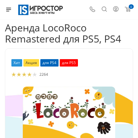
0
Аренда LocoRoco
Remastered для PS5, PS4
Хит
Акция
для PS4
для PS5
2264