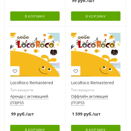
99
руб.
/шт
В КОРЗИНУ
В КОРЗИНУ
LocoRoco Remastered
LocoRoco Remastered
Тип аккаунта:
Тип аккаунта:
Аренда с активацией
Оффлайн активация
(П3)PS5
(П1)PS5
99
руб.
/шт
1 599
руб.
/шт
В КОРЗИНУ
В КОРЗИНУ