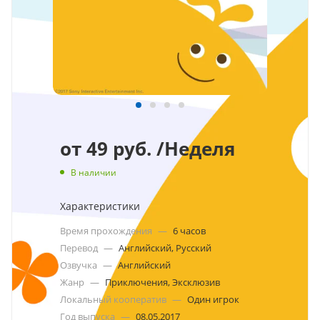
от
49 руб.
/Неделя
В наличии
Характеристики
Время прохождения
—
6 часов
Перевод
—
Английский, Русский
Озвучка
—
Английский
Жанр
—
Приключения, Эксклюзив
Локальный кооператив
—
Один игрок
Год выпуска
—
08.05.2017