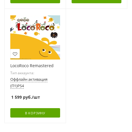
LocoRoco Remastered
Тип аккаунта:
Оффлайн активация
(П1)PS4
1 599
руб.
/шт
В КОРЗИНУ