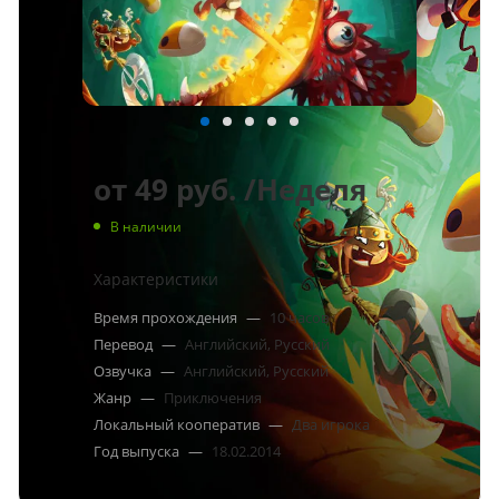
от
49 руб.
/Неделя
В наличии
Характеристики
Время прохождения
—
10 часов
Перевод
—
Английский, Русский
Озвучка
—
Английский, Русский
Жанр
—
Приключения
Локальный кооператив
—
Два игрока
Год выпуска
—
18.02.2014