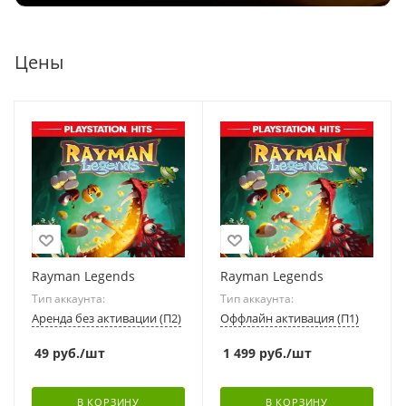
Цены
Rayman Legends
Rayman Legends
Тип аккаунта:
Тип аккаунта:
Аренда без активации (П2)
Оффлайн активация (П1)
49
руб.
/шт
1 499
руб.
/шт
В КОРЗИНУ
В КОРЗИНУ