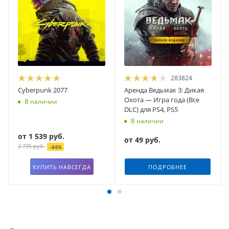
283824
Cyberpunk 2077
Аренда Ведьмак 3: Дикая
Охота — Игра года (Все
В наличии
DLC) для PS4, PS5
В наличии
от
1 539 руб.
от
49 руб.
2 735 руб.
-
44
%
КУПИТЬ НАВСЕГДА
ПОДРОБНЕЕ