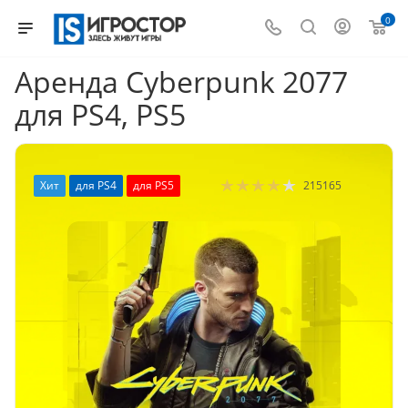
0
Аренда Cyberpunk 2077
для PS4, PS5
Хит
для PS4
для PS5
215165