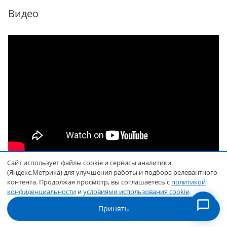
Видео
Сайт использует файлы cookie и сервисы аналитики
(Яндекс.Метрика) для улучшения работы и подбора релевантного
контента. Продолжая просмотр, вы соглашаетесь с
политикой
Отзывы
конфиденциальности
и
условиями использования cookie
.
ОСТАВИТЬ ОТЗЫВ
Принять