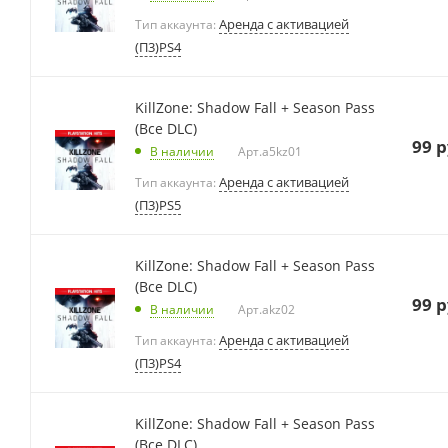
Аренда с активацией
Тип аккаунта:
(П3)PS4
KillZone: Shadow Fall + Season Pass
(Все DLC)
99
р
В наличии
Арт.
a5kz01
Аренда с активацией
Тип аккаунта:
(П3)PS5
KillZone: Shadow Fall + Season Pass
(Все DLC)
99
р
В наличии
Арт.
akz02
Аренда с активацией
Тип аккаунта:
(П3)PS4
KillZone: Shadow Fall + Season Pass
(Все DLC)