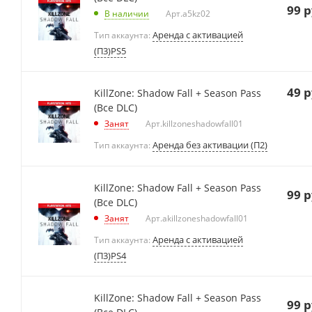
99
р
В наличии
Арт.
a5kz02
Аренда с активацией
Тип аккаунта:
(П3)PS5
49
р
KillZone: Shadow Fall + Season Pass
(Все DLC)
Занят
Арт.
killzoneshadowfall01
Аренда без активации (П2)
Тип аккаунта:
KillZone: Shadow Fall + Season Pass
99
р
(Все DLC)
Занят
Арт.
akillzoneshadowfall01
Аренда с активацией
Тип аккаунта:
(П3)PS4
KillZone: Shadow Fall + Season Pass
99
р