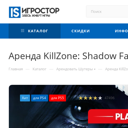
КАТАЛОГ
СКИДКИ
ИНФО
Аренда KillZone: Shadow Fal
—
—
—
Главная
Каталог
Арендовать Шутеры
Аренда KillZo
Хит
для PS4
для PS5
47496