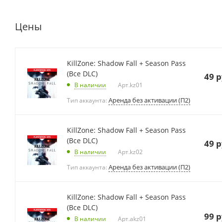
Цены
KillZone: Shadow Fall + Season Pass
(Все DLC)
49
р
В наличии
Арт.
kz01
Аренда без активации (П2)
Тип аккаунта:
KillZone: Shadow Fall + Season Pass
(Все DLC)
49
р
В наличии
Арт.
kz02
Аренда без активации (П2)
Тип аккаунта:
KillZone: Shadow Fall + Season Pass
(Все DLC)
99
р
В наличии
Арт.
akz01