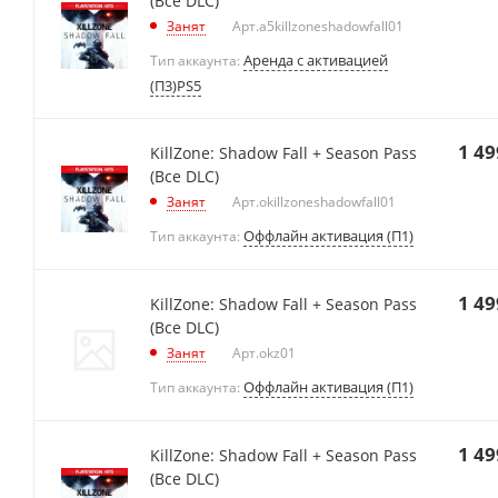
(Все DLC)
Занят
Арт.
a5killzoneshadowfall01
Аренда с активацией
Тип аккаунта:
(П3)PS5
1 49
KillZone: Shadow Fall + Season Pass
(Все DLC)
Занят
Арт.
okillzoneshadowfall01
Оффлайн активация (П1)
Тип аккаунта:
1 49
KillZone: Shadow Fall + Season Pass
(Все DLC)
Занят
Арт.
okz01
Оффлайн активация (П1)
Тип аккаунта:
1 49
KillZone: Shadow Fall + Season Pass
(Все DLC)