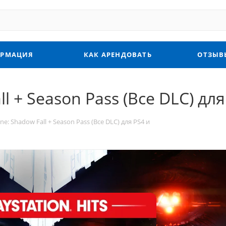
РМАЦИЯ
КАК АРЕНДОВАТЬ
ОТЗЫВ
l + Season Pass (Все DLC) для
ne: Shadow Fall + Season Pass (Все DLC) для PS4 и