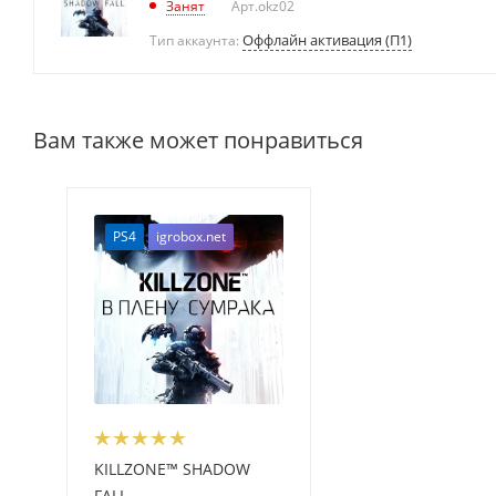
Занят
Арт.
okz02
Оффлайн активация (П1)
Тип аккаунта:
Вам также может понравиться
PS4
igrobox.net
KILLZONE™ SHADOW
FALL