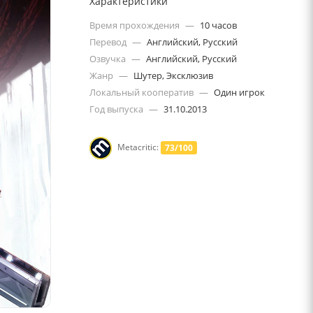
Характеристики
Время прохождения
—
10 часов
Перевод
—
Английский, Русский
Озвучка
—
Английский, Русский
Жанр
—
Шутер, Эксклюзив
Локальный кооператив
—
Один игрок
Год выпуска
—
31.10.2013
Metacritic:
73/100