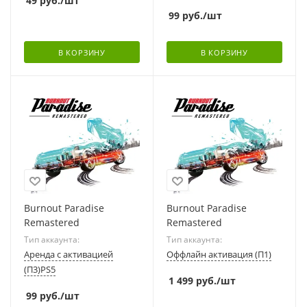
49
руб.
/шт
99
руб.
/шт
В КОРЗИНУ
В КОРЗИНУ
Burnout Paradise
Burnout Paradise
Remastered
Remastered
Тип аккаунта:
Тип аккаунта:
Аренда с активацией
Оффлайн активация (П1)
(П3)PS5
1 499
руб.
/шт
99
руб.
/шт