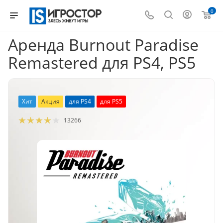
0
Аренда Burnout Paradise
Remastered для PS4, PS5
Хит
Акция
для PS4
для PS5
13266