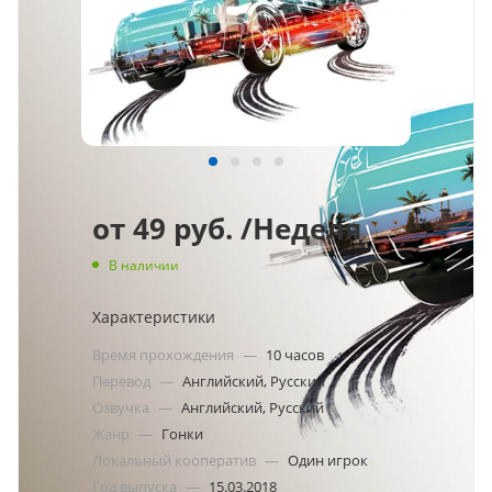
от
49 руб.
/Неделя
В наличии
Характеристики
Время прохождения
—
10 часов
Перевод
—
Английский, Русский
Озвучка
—
Английский, Русский
Жанр
—
Гонки
Локальный кооператив
—
Один игрок
Год выпуска
—
15.03.2018