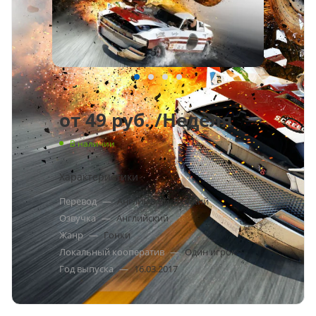
от
49 руб.
/Неделя
В наличии
Характеристики
Перевод
—
Английский, Русский
Озвучка
—
Английский
Жанр
—
Гонки
Локальный кооператив
—
Один игрок
Год выпуска
—
16.03.2017