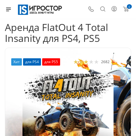
0
Аренда FlatOut 4 Total
Insanity для PS4, PS5
Хит
для PS4
для PS5
2682