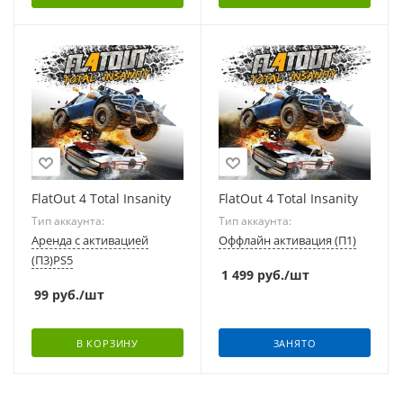
FlatOut 4 Total Insanity
FlatOut 4 Total Insanity
Тип аккаунта:
Тип аккаунта:
Аренда с активацией
Оффлайн активация (П1)
(П3)PS5
1 499
руб.
/шт
99
руб.
/шт
В КОРЗИНУ
ЗАНЯТО