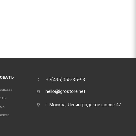
ОВАТЬ
+7(495)055-35-93
заказа
hello@igrostore.net
аты
г. Москва, Ленинградское шоссе 47
док
аказа