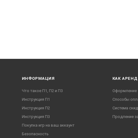
ИНФОРМАЦИЯ
КАК АРЕНД
Что такое П1, П2 и П3
Оформление 
Инструкция П1
Способы опл
Инструкция П2
Система ски
Инструкция П3
Продление з
Покупка игр на ваш аккаунт
Безопасность