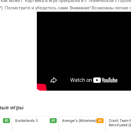
ак может. Картинка в игре прекрасна и с технической стороны,
?). Посмотрите и убедитесь сами. Внимание! Возможны легкие
вые игры
82
Borderlands 3
81
Avenger's (Мстители)
62
Crash Team 
Nitro-Fueled 