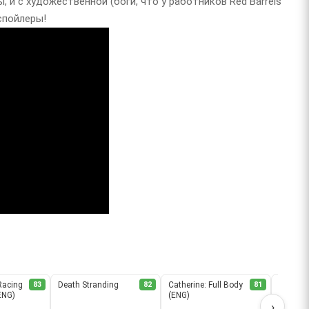
 и с художественной (боги, что у работников Red Barrels
 спойлеры!
Racing
83
Death Stranding
82
Catherine: Full Body
81
Assassin
(ENG)
(ENG)
Remast
›