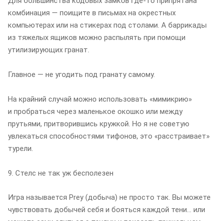
Для большинства кодовых замков где-то припрятана
комбинация — поищите в письмах на окрестных
компьютерах или на стикерах под столами. А баррикады
из тяжелых ящиков можно распылять при помощи
утилизирующих гранат.
Главное — не угодить под гранату самому.
На крайний случай можно использовать «мимикрию»
и пробраться через маленькое окошко или между
прутьями, притворившись кружкой. Но я не советую
увлекаться способностями тифонов, это «расстраивает»
турели.
9. Стелс не так уж бесполезен
Игра называется Prey (добыча) не просто так. Вы можете
чувствовать добычей себя и бояться каждой тени… или