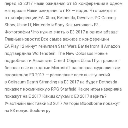
перед E3 2017 Наши ожидания от E3 конференций в одном
материале Наши ожидания от E3 — видео Что ожидать
от конференции EA, Xbox, Bethesda, Devolver, PС Gaming
Show, Ubisoft, Nintendo и Sony Как менялась E3.
Фотографии Что нужно знать о Е3 2017 в одном абзаце
Главные новости: Все самое важное с конференции
EA Play 12 минут геймплея Star Wars Battlefront II Amazon
подтвердила Wolfenstein: The New Colossus Новые
подробности Assassinʼs Creed: Origins Ubisoft устраивает
бесплатные выходные Microsoft разослала журналистам
скорпионов E3 2017 — расписание всех выступлений
в Coliseum Death Stranding на E3 2017 не будет Bethesda
покажет космическую RPG Starfield Какие игры наверняка
покажут на E 2017 Каким слухам с E3 2017 верить?
Участники выставки E3 2017 Авторы Bloodborne покажут
на E3 новую Souls-игру