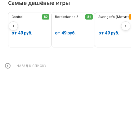
Самые дешёвые игры
Control
82
Borderlands 3
81
Avenger's (Мстители)
62
‹
›
от 49 руб.
от 49 руб.
от 49 руб.
НАЗАД К СПИСКУ