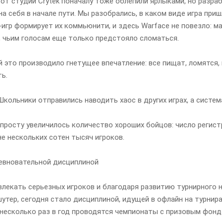
 от студии Crytek поначалу тоже облепили ярлыками, но разра
на себя в начале пути. Мы разобрались, в каком виде игра пр
игр формирует их коммьюнити, и здесь Warface не повезло: ма
, чьим голосам еще только предстояло сломаться.
 это производило гнетущее впечатление: все пищат, ломятся,
ь.
 Школьники отправились наводить хаос в других играх, а систе
опросту увеличилось количество хороших бойцов: число регистр
не нескольких сотен тысяч игроков.
ревновательной дисциплиной
влекать серьезных игроков и благодаря развитию турнирного н
утер, сегодня стало дисциплиной, идущей в офлайн на турнира
 несколько раз в год проводятся чемпионаты с призовым фонд