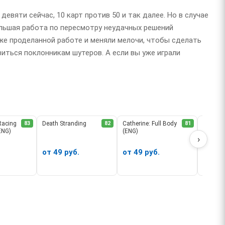
девяти сейчас, 10 карт против 50 и так далее. Но в случае
ольшая работа по пересмотру неудачных решений
уже проделанной работе и меняли мелочи, чтобы сделать
виться поклонникам шутеров. А если вы уже играли
Racing
83
Death Stranding
82
Catherine: Full Body
81
Assassin
(ENG)
(ENG)
Remast
›
от 49 руб.
от 49 руб.
от 49