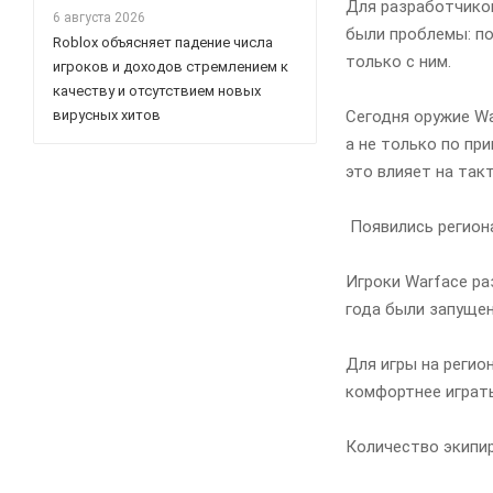
Для разработчиков
6 августа 2026
были проблемы: по
Roblox объясняет падение числа
только с ним.
игроков и доходов стремлением к
качеству и отсутствием новых
Сегодня оружие Wa
вирусных хитов
а не только по пр
это влияет на так
Появились регион
Игроки Warface ра
года были запущен
Для игры на регио
комфортнее играть
Количество экипир