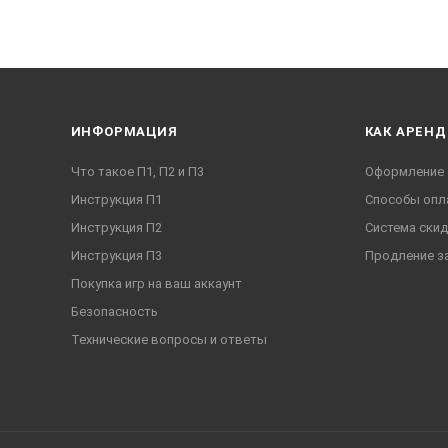
ИНФОРМАЦИЯ
КАК АРЕНД
Что такое П1, П2 и П3
Оформление 
Инструкция П1
Способы опл
Инструкция П2
Система ски
Инструкция П3
Продление з
Покупка игр на ваш аккаунт
Безопасность
Технические вопросы и ответы