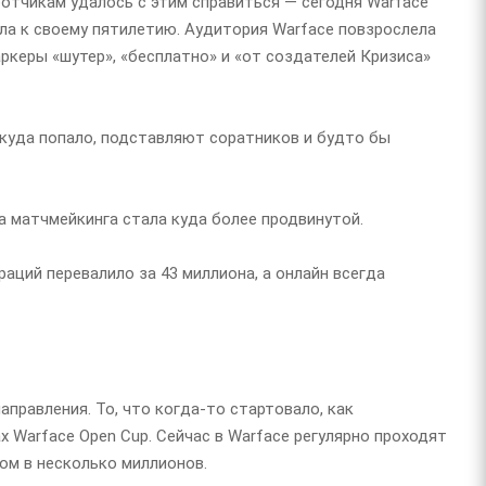
ботчикам удалось с этим справиться — сегодня Warface
ишла к своему пятилетию. Аудитория Warface повзрослела
ркеры «шутер», «бесплатно» и «от создателей Кризиса»
 куда попало, подставляют соратников и будто бы
ма матчмейкинга стала куда более продвинутой.
аций перевалило за 43 миллиона, а онлайн всегда
аправления. То, что когда-то стартовало, как
х Warface Open Cup. Сейчас в Warface регулярно проходят
ом в несколько миллионов.