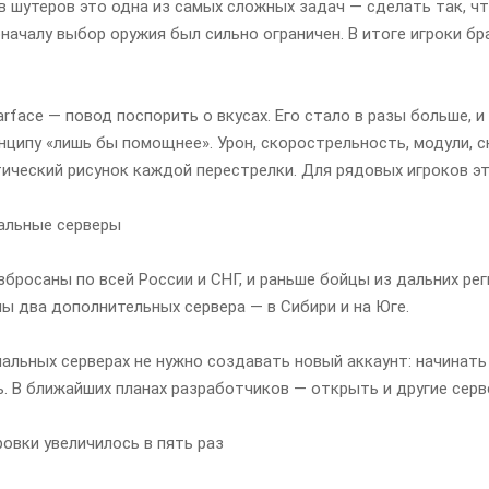
 шутеров это одна из самых сложных задач — сделать так, чт
началу выбор оружия был сильно ограничен. В итоге игроки бр
rface — повод поспорить о вкусах. Его стало в разы больше, 
инципу «лишь бы помощнее». Урон, скорострельность, модули, 
тический рисунок каждой перестрелки. Для рядовых игроков эт
альные серверы
збросаны по всей России и СНГ, и раньше бойцы из дальних рег
ы два дополнительных сервера — в Сибири и на Юге.
нальных серверах не нужно создавать новый аккаунт: начинать 
. В ближайших планах разработчиков — открыть и другие серв
овки увеличилось в пять раз