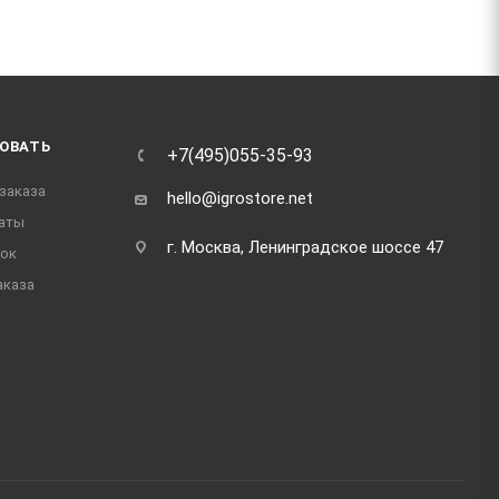
ОВАТЬ
+7(495)055-35-93
заказа
hello@igrostore.net
аты
г. Москва, Ленинградское шоссе 47
док
аказа