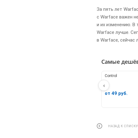
За пять лет Warfac
с Warface важен н
и их изменению. В
Warface лучше. Се
в Warface, сейчас
Самые дешё
Control
‹
от 49 руб.
НАЗАД К СПИСК