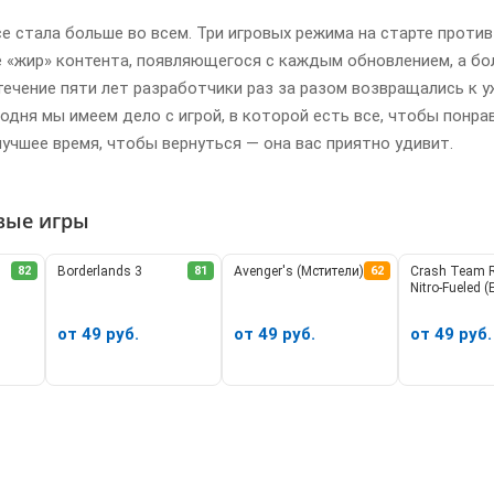
e стала больше во всем. Три игровых режима на старте против 
е «жир» контента, появляющегося с каждым обновлением, а б
 течение пяти лет разработчики раз за разом возвращались к 
годня мы имеем дело с игрой, в которой есть все, чтобы понра
 лучшее время, чтобы вернуться — она вас приятно удивит.
вые игры
82
Borderlands 3
81
Avenger's (Мстители)
62
Crash Team 
Nitro-Fueled 
от 49 руб.
от 49 руб.
от 49 руб.
У