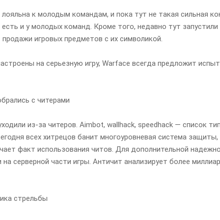
 лояльна к молодым командам, и пока тут не такая сильная кон
 есть и у молодых команд. Кроме того, недавно тут запустили
 продажи игровых предметов с их символикой.
настроены на серьезную игру, Warface всегда предложит испы
обрались с читерами
ходили из-за читеров. Aimbot, wallhack, speedhack — список т
. Сегодня всех хитрецов банит многоуровневая система защиты,
чает факт использования читов. Для дополнительной надежно
 и на серверной части игры. Античит анализирует более милли
ика стрельбы