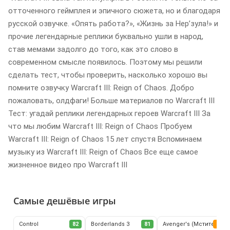
отточенного геймплея и эпичного сюжета, но и благодаря
русской озвучке. «Опять работа?», «Жизнь за Нер’зула!» и
прочие легендарные реплики буквально ушли в народ,
став мемами задолго до того, как это слово в
современном смысле появилось. Поэтому мы решили
сделать тест, чтобы проверить, насколько хорошо вы
помните озвучку Warcraft III: Reign of Chaos. Добро
пожаловать, олдфаги! Больше материалов по Warcraft III
Тест: угадай реплики легендарных героев Warcraft III За
что мы любим Warcraft III: Reign of Chaos Пробуем
Warcraft III: Reign of Chaos 15 лет спустя Вспоминаем
музыку из Warcraft III: Reign of Chaos Все еще самое
жизненное видео про Warcraft III
Самые дешёвые игры
Control
82
Borderlands 3
81
Avenger's (Мстители)
62