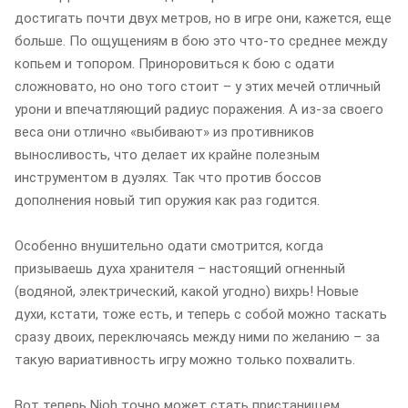
достигать почти двух метров, но в игре они, кажется, еще
больше. По ощущениям в бою это что-то среднее между
копьем и топором. Приноровиться к бою с одати
сложновато, но оно того стоит – у этих мечей отличный
урони и впечатляющий радиус поражения. А из-за своего
веса они отлично «выбивают» из противников
выносливость, что делает их крайне полезным
инструментом в дуэлях. Так что против боссов
дополнения новый тип оружия как раз годится.
Особенно внушительно одати смотрится, когда
призываешь духа хранителя – настоящий огненный
(водяной, электрический, какой угодно) вихрь! Новые
духи, кстати, тоже есть, и теперь с собой можно таскать
сразу двоих, переключаясь между ними по желанию – за
такую вариативность игру можно только похвалить.
Вот теперь Nioh точно может стать пристанищем