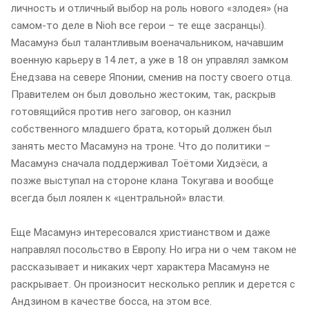
личность и отличный выбор на роль нового «злодея» (на
самом-то деле в Nioh все герои – те еще засранцы).
Масамунэ был талантливым военачальником, начавшим
военную карьеру в 14 лет, а уже в 18 он управлял замком
Ёнедзава на севере Японии, сменив на посту своего отца.
Правителем он был довольно жестоким, так, раскрыв
готовящийся против него заговор, он казнил
собственного младшего брата, который должен был
занять место Масамунэ на троне. Что до политики –
Масамунэ сначала поддерживал Тоётоми Хидэёси, а
позже выступал на стороне клана Токугава и вообще
всегда был лоялен к «центральной» власти.
Еще Масамунэ интересовался христианством и даже
направлял посольство в Европу. Но игра ни о чем таком не
рассказывает и никаких черт характера Масамунэ не
раскрывает. Он произносит несколько реплик и дерется с
Андзином в качестве босса, на этом все.