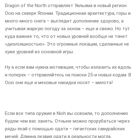
Dragon of the North отправляет Уильяма в новый регион
Осю на севере Японии. Традиционная архитектура, горы и
много-много снега – выглядит дополнение здорово, а
учитывая жаркую погоду за окном – еще и свежо. Но тут
куда важнее то, что от новых уровней вообще не тянет
«диэлсишностью». Это огромные локации, сделанные не
хуже уровней из основной игры.
Ну а если вам нужна мотивация, чтобы излазить их вдоль
и поперек – отправляйтесь на поиски 25-и новых кодам. В
Осю они еще и меховые накидки носят – милота!
Если все типа оружия в Nioh вы освоили, то дополнению
будем чем вас занять. Отныне можно прорубаться через
ряды ёкай с помощью одати – гигантских самурайских
мечей. Длинна лезвия одати в реальности могла