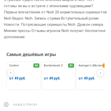
готовы ли вы к встрече с японскими чудовищами?
Первые впечатления от Nioh 20 изумительных скриншотов
Nioh Видео: Nioh. Запись стрима Вступительный ролик
Новости: Потрясающие скриншоты Nioh: Дракон севера
Мнение прессы Отзывы игроков Nioh получит бесплатное
дополнение
Самые дешёвые игры
Control
82
Borderlands 3
81
Avenger's (Мстители)
62
‹
›
от 49 руб.
от 49 руб.
от 49 руб.
НАЗАД К СПИСКУ