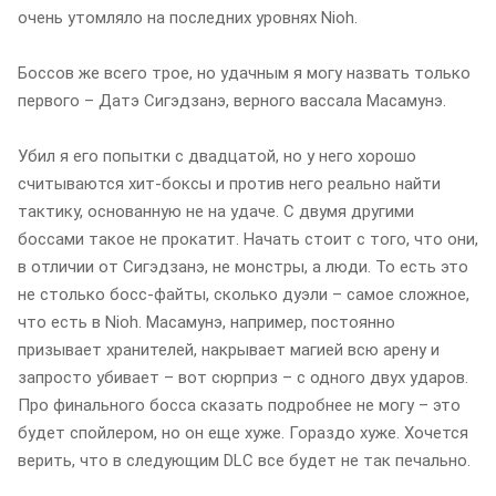
очень утомляло на последних уровнях Nioh.
Боссов же всего трое, но удачным я могу назвать только
первого – Датэ Сигэдзанэ, верного вассала Масамунэ.
Убил я его попытки с двадцатой, но у него хорошо
считываются хит-боксы и против него реально найти
тактику, основанную не на удаче. С двумя другими
боссами такое не прокатит. Начать стоит с того, что они,
в отличии от Сигэдзанэ, не монстры, а люди. То есть это
не столько босс-файты, сколько дуэли – самое сложное,
что есть в Nioh. Масамунэ, например, постоянно
призывает хранителей, накрывает магией всю арену и
запросто убивает – вот сюрприз – с одного двух ударов.
Про финального босса сказать подробнее не могу – это
будет спойлером, но он еще хуже. Гораздо хуже. Хочется
верить, что в следующим DLC все будет не так печально.