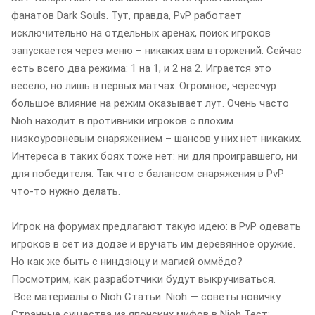
фанатов Dark Souls. Тут, правда, PvP работает
исключительно на отдельных аренах, поиск игроков
запускается через меню – никаких вам вторжений. Сейчас
есть всего два режима: 1 на 1, и 2 на 2. Играется это
весело, но лишь в первых матчах. Огромное, чересчур
большое влияние на режим оказывает лут. Очень часто
Nioh находит в противники игроков с плохим
низкоуровневым снаряжением – шансов у них нет никаких.
Интереса в таких боях тоже нет: ни для проигравшего, ни
для победителя. Так что с балансом снаряжения в PvP
что-то нужно делать.
Игрок на форумах предлагают такую идею: в PvP одевать
игроков в сет из додзё и вручать им деревянное оружие.
Но как же быть с ниндзюцу и магией оммёдо?
Посмотрим, как разработчики будут выкручиваться.
Все материалы о Nioh Статьи: Nioh — советы новичку
Странные существа из японских мифов в Nioh Тест: