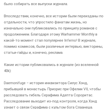
было собирать все выпуски журнала.
Впоследствии, конечно, все истории были переизданы по
отдельности, что упростило фанатам жизнь, но
изначально они публиковались по принципу романов с
продолжением. Благодаря этому Warhammer Monthly в
какой-то момент стал популярнее Inferno! В журнале,
помимо комиксов, были различные интервью, викторины,
статьи-гайды и, конечно, реклама.
Какие истории публиковались в журнале (из вселенной
40k):
Daemonifuge – история инквизитора Силус Хэнд,
прибывшей в монастырь Приорис при Офелии VII, чтобы
расследовать гибель Серафима Адепта Сороритас.
Расследование выходит из-под контроля, когда Хэнд
узнает о связи Серафима с культом бога Слаанеша.