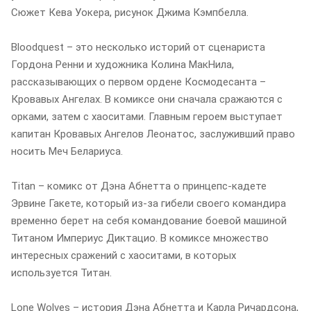
Сюжет Кева Уокера, рисунок Джима Кэмпбелла.
Bloodquest – это несколько историй от сценариста
Гордона Ренни и художника Колина МакНила,
рассказывающих о первом ордене Космодесанта –
Кровавых Ангелах. В комиксе они сначала сражаются с
орками, затем с хаоситами. Главным героем выступает
капитан Кровавых Ангелов Леонатос, заслуживший право
носить Меч Белариуса.
Titan – комикс от Дэна Абнетта о принцепс-кадете
Эрвине Гакете, который из-за гибели своего командира
временно берет на себя командование боевой машиной
Титаном Империус Диктацио. В комиксе множество
интересных сражений с хаоситами, в которых
используется Титан.
Lone Wolves – история Дэна Абнетта и Карла Ричардсона,