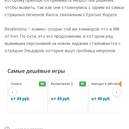
которому приходится принимать непростые решения,
чтобы выжить, так как они столкнулись с одним из самых
страшных легионов Хаоса, связанным с Ересью Хоруса.
Revelations – комикс создан той же командой, что и Will
of Iron. По сути, это его продолжение, в котором ряд
выживших персонажей на новом задании сталкивается с
отрядом Эльдаров, которые ищут гробницу некронов.
Самые дешёвые игры
Control
82
Borderlands 3
81
Avenger's (Мстители)
62
‹
›
от 49 руб.
от 49 руб.
от 49 руб.