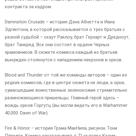
контракта за кадром.
Damnation Crusade – история Дэна Абнетта и Иана
Эдгинтона, в которой рассказывается о трех братьях с
разной судьбой – скаут Раклоу, брат Герхарт и Дредноут,
брат Танкред. Все они состоят в ордене Черных
храмовников. В сюжете комикса каждый из братьев
вынужден столкнутся с нападением некронов и орков.
Blood and Thunder от той же команды авторов – один из
редких комиксов, где в центре сюжета не люди, а орки,
сумасшедшие воинственные зеленокожие стремительно
размножающиеся пришельцы. Главный герой здесь –
вождь орков Горгутц (вы могли видеть его в Warhammer
40,000: Dawn of War).
Fire & Honor – история Грэма МакНила, рисунок Тони
Паркера. Комикс рассказывает о 71-м полку Кадии