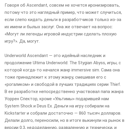
Говоря об Ascendant, совсем не хочется иронизировать,
потому что это наглядный пример, что может случиться,
если слепо кидать деньги в разработчиков только из-за
их имени и былых заслуг. Она же отвечает на вопрос:
«Могут ли легенды игровой индустрии сделать плохую
игру?». Да, могут.
Underworld Ascendant — это идейный наследник и
продолжение Ultima Underworld: The Stygian Abyss, игры, с
которой когда-то начался жанр immersive sim. Сама она
тоже принадлежит к этому жанру, смешивая его с
«рогаликом» и свободой в лучших традициях серии Thief.
В ее разработке непосредственно участвовал папа жанра
Уоррен Спектор, кроме «Ультимы» подарившей нам
System Shock и Deus Ex. Деньги на игру собирали на
Kickstarter и собрали достаточно — 860 тысяч долларов.
Делали долго, переносили, но в итоге выкинули на рынок в
версии 0.3, недоделанную, разваленную и технически, и