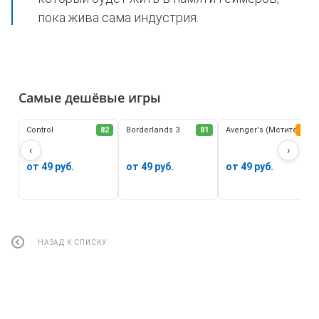
пока жива сама индустрия.
Самые дешёвые игры
Control
82
Borderlands 3
81
Avenger's (Мстители)
62
‹
›
от 49 руб.
от 49 руб.
от 49 руб.
НАЗАД К СПИСКУ