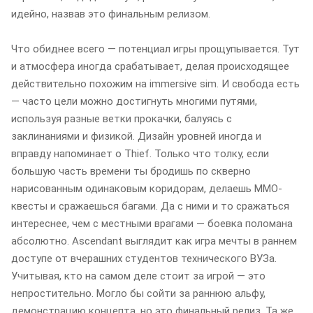
идейно, назвав это финальным релизом.
Что обиднее всего — потенциал игры прощупывается. Тут
и атмосфера иногда срабатывает, делая происходящее
действительно похожим на immersive sim. И свобода есть
— часто цели можно достигнуть многими путями,
используя разные ветки прокачки, балуясь с
заклинаниями и физикой. Дизайн уровней иногда и
вправду напоминает о Thief. Только что толку, если
большую часть времени ты бродишь по скверно
нарисованным одинаковым коридорам, делаешь MMO-
квесты и сражаешься багами. Да с ними и то сражаться
интереснее, чем с местными врагами — боевка поломана
абсолютно. Ascendant выглядит как игра мечты в раннем
доступе от вчерашних студентов технического ВУЗа.
Учитывая, кто на самом деле стоит за игрой — это
непростительно. Могло бы сойти за раннюю альфу,
демонстрацию концепта, но это финальный релиз. Та же