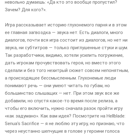
невольно думаешь: «Да кто это вообще пропустил?
Зачем? Для кого?».
Игра рассказывает историю глухонемого парня и в этом
ее главная загвоздка — звука нет. Есть диалоги, много
диалогов, почти вся игра состоит из диалогов, но нет ни
звука, ни субтитров — только приглушенные стуки и шум.
Так разработчики, видимо, хотели усилить погружение,
дать игрокам прочувствовать героя, но вместо этого
сделали и без того нехитрый сюжет совсем непонятным,
а происходящее бессмысленным. Глухонемые люди
понимают речь — они умеют читать по губам, но
большинство слышащих — нет. При этом звук все же
добавили, но спустя какое-то время после релиза, а
чтобы его включить, нужно сначала разок пройти игру
«как задумано». Как вам идея? Посмотрите на Hellblade:
Senua's Sacrifice — я не люблю эту игру, но признаю, что
через неустанно шепчущие в голове у героини голоса