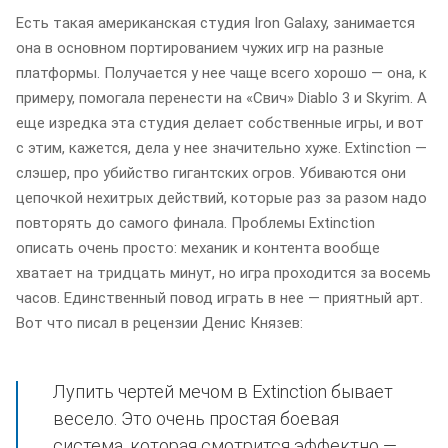
Есть такая американская студия Iron Galaxy, занимается
она в основном портированием чужих игр на разные
платформы. Получается у нее чаще всего хорошо — она, к
примеру, помогала перенести на «Свич» Diablo 3 и Skyrim. А
еще изредка эта студия делает собственные игры, и вот
с этим, кажется, дела у нее значительно хуже. Extinction —
слэшер, про убийство гигантских огров. Убиваются они
цепочкой нехитрых действий, которые раз за разом надо
повторять до самого финала. Проблемы Extinction
описать очень просто: механик и контента вообще
хватает на тридцать минут, но игра проходится за восемь
часов. Единственный повод играть в нее — приятный арт.
Вот что писал в рецензии Денис Князев:
Лупить чертей мечом в Extinction бывает
весело. Это очень простая боевая
система, которая смотрится эффектно —