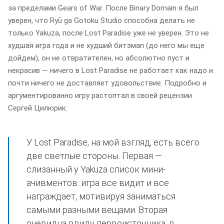
за пределами Gears of War. После Binary Domain я был
уверен, что Ryū ga Gotoku Studio способна делать не
только Yakuza, после Lost Paradise уже не уверен. Это не
худшая игра года и не худший битэмап (до него мы еще
дойдем), он не отвратителен, но абсолютно пуст и
некрасив — ничего в Lost Paradise не работает как надо и
почти ничего не доставляет удовольствие. Подробно и
аргументированно игру растоптал в своей рецензии
Сергей Цилюрик:
У Lost Paradise, на мой взгляд, есть всего
две светлые стороны. Первая —
слизанный у Yakuza список мини-
ачивментов: игра все видит и все
награждает, мотивируя заниматься
самыми разными вещами. Вторая
очевидна ввиду первоисточника: в