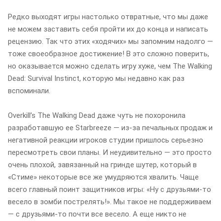
Редко выходят игры настолько отвратные, что мы даже
не можем заставить себя пройти их до конца и написать
рецензию. Так что этих «ходячих» мы запомним надолго —
тоже своеобразное достижение! В это сложно поверить,
но оказывается можно сделать игру хуже, чем The Walking
Dead: Survival Instinct, которую мы недавно как раз
вспоминали.
Overkillʼs The Walking Dead даже чуть не похоронила
разработавшую ее Starbreeze — из-за печальных продаж и
негативной реакции игроков студии пришлось серьезно
пересмотреть свои планы. И неудивительно — это просто
очень плохой, завязанный на гринде шутер, который в
«Стиме» некоторые все же умудряются хвалить. Чаще
всего главный поинт защитников игры: «Ну с друзьями-то
весело в зомби пострелять!». Мы такое не поддерживаем
— с друзьями-то почти все весело. А еще никто не