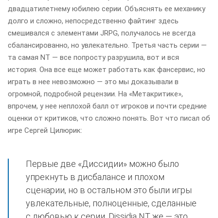
двадцатилетнему юбилею серии. Объяснять ее механику
долго и сложно, непосредственно файтинг здесь
смешивался с элементами JRPG, получалось не всегда
сбалансированно, но увлекательно. Третья часть серии —
та самая NT — все попросту разрушила, вот и вся
история. Она все еще может работать как фансервис, но
играть в нее невозможно — это мы доказывали в
огромной, подробной рецензии. На «Метакритике»,
впрочем, у нее неплохой балл от игроков и почти средние
оценки от критиков, что сложно понять. Вот что писал об
игре Сергей Цилюрик:
Первые две «Диссидии» можно было
упрекнуть в дисбалансе и плохом
сценарии, но в остальном это были игры
увлекательные, полноценные, сделанные
с любовью к серии. Dissidia NT же — это