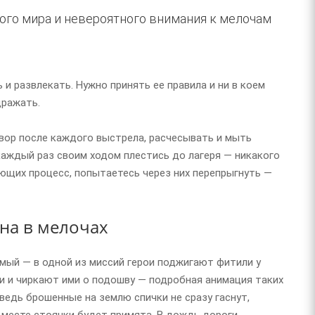
ого мира и невероятного внимания к мелочам
 и развлекать. Нужно принять ее правила и ни в коем
дражать.
твор после каждого выстрела, расчесывать и мыть
каждый раз своим ходом плестись до лагеря — никакого
ющих процесс, попытаетесь через них перепрыгнуть —
на в мелочах
имый — в одной из миссий герои поджигают фитили у
и и чиркают ими о подошву — подробная анимация таких
ведь брошенные на землю спички не сразу гаснут,
а месте стоянки будет примята. В дождь дороги