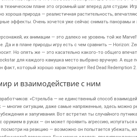
 в техническом плане это огромный шаг вперед для студии. Иг
но хороша природа — реалистичная растительность, впечатля
дные эффекты. Очень хочется уже сейчас снимать панорамы и
ерсонажей, их анимации — это далеко не уровень той же Marvel
е. Да и в плане природы игру есть с чем сравнить — Horizon: 
росит. Но опять же — это касательно какого-то общего впечат
Rockstar для каждого камушка место выбрано вручную. А еще 
н факт, который хорошо характеризует Red Dead Redemption 2.
ир и взаимодействие с ним
работчиков: «Стрельба — не единственный способ взаимодейс
 — многие ситуации, даже самые напряженные, здесь можно ре
убеждения и запугивания. Вот встретил ты случайного путник
с оружием в руках — он может проявить агрессию, испугаться 
и посмотри на реакцию — возможно он попытается убежать, или
собенностей персонажа. Еще можно сделать предупреждающий