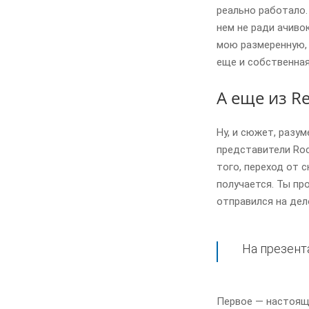
реально работало. 
нем не ради ачиво
мою размеренную, 
еще и собственная
А еще из R
Ну, и сюжет, разу
представители Roc
того, переход от 
получается. Ты пр
отправился на дел
На презент
Первое — настоящ