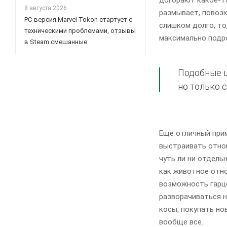
8 августа 2026
размывает, повозк
PC-версия Marvel Tokon стартует с
слишком долго, то,
техническими проблемами, отзывы
максимально подр
в Steam смешанные
Подобные ш
но только 
Еще отличный прим
выстраивать отнош
чуть ли ни отдельн
как животное отно
возможность гарце
разворачиваться н
косы, покупать но
вообще все.