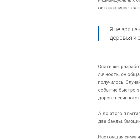
останавливается к
Я не зря н
деревья и 
Опять же, разрабо
личность, он обща
получилось. Случа
событие быстро за
дороге невинного»
А до этого я пыта
две банды. Эмоции
Настоящая симуляц