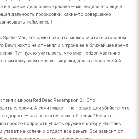
ра и в самом деле очень красива — мы видели это еще в
ющая дальность прорисовки, какие-то совершенно
 записывать таймлапсы!
ʼs Spider-Man, которую пока что можно считать эталоном:
Zero Dawn никто не отменял и с трона ее в ближайшее время
ления. Тут нужно учитывать, что мир Horizon частично
по этим камушкам ползают ящерки, для которых свой AI
твия с миром Red Dead Redemption 2». Это
шить словами. А сами пушки — не только для убийств, это
а на дороге — как сложится ваше общение? Если ты
или просто попросить убрать оружие в кобуру. Наставь
 упадет на колени и отдаст все деньги. Все зависит от
 выстрел в воздух — кто-то после этого