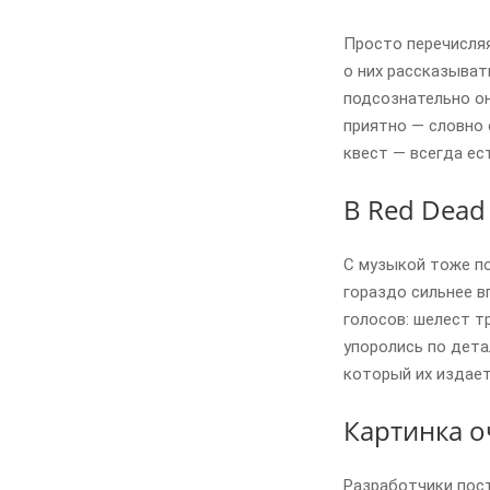
Просто перечисля
о них рассказыват
подсознательно он
приятно — словно 
квест — всегда ес
В Red Dead
С музыкой тоже по
гораздо сильнее в
голосов: шелест т
упоролись по дета
который их издает
Картинка оч
Разработчики пост