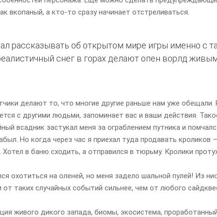
ак вкопаный, а кто-то сразу начинает отстреливаться.
ачал рассказывать об открытом мире игры именно с т
реалистичный снег в горах делают опен ворлд живым
тчики делают то, что многие другие раньше нам уже обещали.
ется с другими людьми, запоминает вас и ваши действия. Такое
йный всадник застукал меня за ограблением путника и помчался
был. Но когда через час я приехал туда продавать кроликов — 
. Хотел в баню сходить, а отправился в тюрьму. Кролики протух
лся охотиться на оленей, но меня задело шальной пулей! Из н
 от таких случайных событий сильнее, чем от любого сайдкве
ия живого дикого запада, биомы, экосистема, проработанный