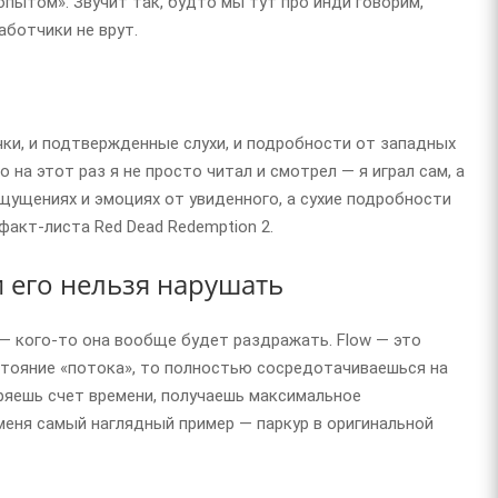
опытом». Звучит так, будто мы тут про инди говорим,
аботчики не врут.
ечки, и подтвержденные слухи, и подробности от западных
 на этот раз я не просто читал и смотрел — я играл сам, а
ощущениях и эмоциях от увиденного, а сухие подробности
факт-листа Red Dead Redemption 2.
и его нельзя нарушать
о — кого-то она вообще будет раздражать. Flow — это
остояние «потока», то полностью сосредотачиваешься на
ряешь счет времени, получаешь максимальное
меня самый наглядный пример — паркур в оригинальной