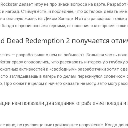
Rockstar делает игру не про знаки вопроса на карте. Разработ
к и наград. Стимул есть, и последнее, что хотелось делать м
но опасную жизнь на Диком Западе. И это я рассказал только
 банда с прописанными героями, отношения с которыми тоже 
ed Dead Redemption 2 получается отл
меется — разработчики о нем не забывают. Большая часть пок
kstar сразу оговорились, что рассказать интересную глубоку
сюжетных активностей к «свободным» разработчики хотят сде
осто заглядываешь в лагерь по делам: перекинулся словечком 
о. Про сюжет в целом я ничего сказать не могу, зато могу рас
ации нам показали два задания: ограбление поезда и
ее кино, потрясающе выстраивающее напряжение. Когда дина