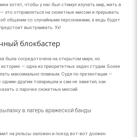
чики хотят, чтобы у нас был стимул изучать мир, жить в
не — это отправляться на сюжетные миссии и прерывать
 об общении со случайными персонажами, а ведь будет
предстоит выстраивать. Ух!
ичный блокбастер
аза была сосредоточена на открытом мире, но
ю историю — одна из приоритетных задач студии. Более
лать максимально плавным. Судя по презентации —
с одним-другим товарищем и сам не заметил, как
сказать о парочке сюжетных миссий.
 вылазку в лагерь вражеской банды.
мит на рельсы заложен и поезд вот-вот должен