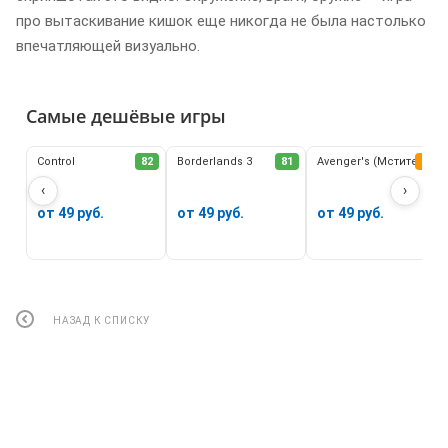
про вытаскивание кишок еще никогда не была настолько
впечатляющей визуально.
Самые дешёвые игры
Control
82
Borderlands 3
81
Avenger's (Мстители)
62
‹
›
от 49 руб.
от 49 руб.
от 49 руб.
НАЗАД К СПИСКУ