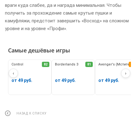
враги куда слабее, да и награда минимальная. Чтобы
получить за прохождение самые крутые пушки и
камуфляжи, предстоит завершить «Восход» на сложном
уровне и на уровне «Профи».
Самые дешёвые игры
Control
82
Borderlands 3
81
Avenger's (Мстители)
62
‹
›
от 49 руб.
от 49 руб.
от 49 руб.
НАЗАД К СПИСКУ