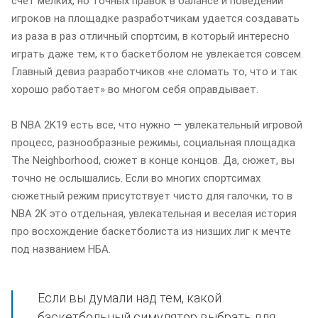
счет мелких, но точных правок в балансе и поведении
игроков на площадке разработчикам удается создавать
из раза в раз отличный спортсим, в который интересно
играть даже тем, кто баскетболом не увлекается совсем.
Главный девиз разработчиков «не сломать то, что и так
хорошо работает» во многом себя оправдывает.
В NBA 2K19 есть все, что нужно — увлекательный игровой
процесс, разнообразные режимы, социальная площадка
The Neighborhood, сюжет в конце концов. Да, сюжет, вы
точно не ослышались. Если во многих спортсимах
сюжетный режим присутствует чисто для галочки, то в
NBA 2K это отдельная, увлекательная и веселая история
про восхождение баскетболиста из низших лиг к мечте
под названием НБА.
Если вы думали над тем, какой
баскетбольный симулятор выбрать для