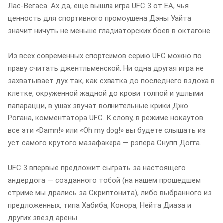
Лас-Вегаса. Ах да, еще вышла игра UFC 3 от EA, чья
ценность для спортивного промоушена Дэны Уайта
значит ничуть не меньше гладиаторских боев в октагоне.
Из всех современных спортсимов серию UFC можно по
праву считать джентльменской. Ни одна другая игра не
захватывает дух так, как схватка до последнего вздоха в
клетке, окруженной жадной до крови толпой и ушлыми
папарацци, в ушах звучат волнительные крики Джо
Рогана, комментатора UFC. К слову, в режиме нокаутов
все эти «Damn!» или «Oh my dog!» вы будете слышать из
уст самого крутого мазафакера — рэпера Снупп Догга.
UFC 3 впервые предложит сыграть за настоящего
андердога — созданного тобой (на нашем прошедшем
стриме мы дрались за Скриптонита), либо выбранного из
предложенных, типа Хабиба, Конора, Нейта Диаза и
других звезд арены.