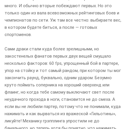
много. И обычно вторые побеждают первых. Но это
только один из вала всевозможных рейтинговых боев и
чемпионатов по сети. Уж там все честно: выбираете вес,
в котором будете биться, а после — готовых
спортсменов.
Сами драки стали куда более зрелищными, но
закостенелых фанатов первых двух вещей смущало
несколько факторов: 60 fps, упрощенный бой в партере,
упор на стойку и тот самый рандом, при котором ты мог
закончить раунд, буквально, одним ударом. Безумно
круто поймать соперника на хороший оверхенд или
флаинг, но когда тебе самому выключают свет после
неудачного прохода в ноги, становится не до смеха. А
если вы не любили партер, потому что не понимали, куда
нажимать и как вырваться из вражеской «Гильотины»,
ликуйте! Механику грэпплинга упростили не до
банального, но теперь хотя бы понятно, что нажимать.