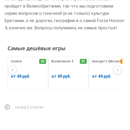
пройдет в Великобритании, так что мы подготовили
серию вопросов о гоночной (и не только) культуре
Британии, о ее дорогах, географии и о самой Forza Horizon
4, конечно же. Вопросы получились не самые простые!
Самые дешёвые игры
Control
82
Borderlands 3
81
Avenger's (Мстители)
62
‹
›
от 49 руб.
от 49 руб.
от 49 руб.
НАЗАД К СПИСКУ