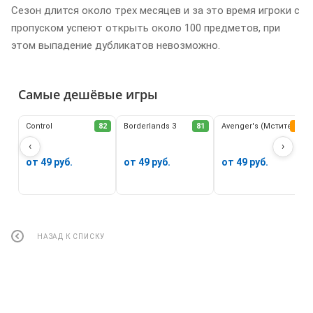
Сезон длится около трех месяцев и за это время игроки с
пропуском успеют открыть около 100 предметов, при
этом выпадение дубликатов невозможно.
Самые дешёвые игры
Control
82
Borderlands 3
81
Avenger's (Мстители)
62
‹
›
от 49 руб.
от 49 руб.
от 49 руб.
НАЗАД К СПИСКУ