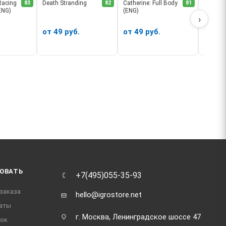
Racing
83
Death Stranding
82
Catherine: Full Body
81
Assassin
(ENG)
(ENG)
Remast
›
от 49 руб.
от 49 руб.
от 49
ОВАТЬ
+7(495)055-35-93
заказа
hello@igrostore.net
аты
г. Москва, Ленинградское шоссе 47
док