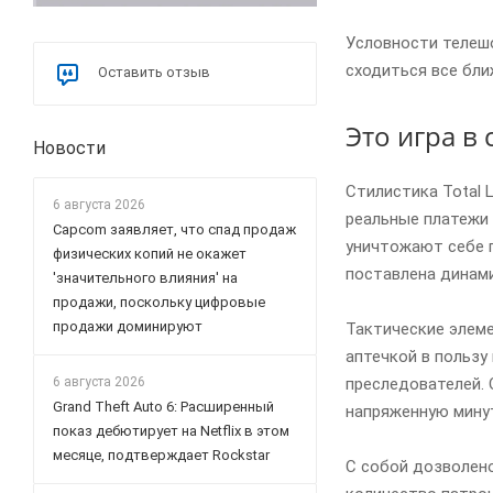
Условности телешо
сходиться все бли
Оставить отзыв
Это игра в
Новости
Стилистика Total 
6 августа 2026
реальные платежи 
Capcom заявляет, что спад продаж
уничтожают себе п
физических копий не окажет
поставлена динами
'значительного влияния' на
продажи, поскольку цифровые
продажи доминируют
Тактические элеме
аптечкой в пользу
преследователей.
6 августа 2026
Grand Theft Auto 6: Расширенный
напряженную минут
показ дебютирует на Netflix в этом
месяце, подтверждает Rockstar
С собой дозволено