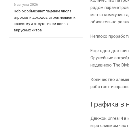
количество патрон
6 августа 2026
рядом параметров,
Roblox объясняет падение числа
мечта коммуниста, 
игроков и доходов стремлением к
обязательно разжи
качеству и отсутствием новых
вирусных хитов
Неплохо проработа
Еще одно достоинс
Оружейные апгрейд
недавнюю The Divis
Количество элемен
работает исправно
Графика в н
Движок Unreal 4 в
игра слишком част