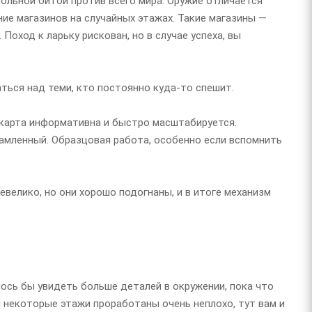
больной битой против всего мира. Оружие отличается
ие магазинов на случайных этажах. Такие магазины —
 Поход к ларьку рискован, но в случае успеха, вы
ться над теми, кто постоянно куда-то спешит.
 карта информативна и быстро масштабируется.
амленный. Образцовая работа, особенно если вспомнить
евелико, но они хорошо подогнаны, и в итоге механизм
елось бы увидеть больше деталей в окружении, пока что
 некоторые этажи проработаны очень неплохо, тут вам и