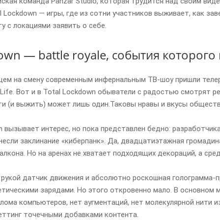
ская команда Panzar Studio, которая трудится над своим ви
l Lockdown — игры, где из сотни участников выживает, как зав
ту с локациями заявить о себе.
down — battle royale, события которог
ем на смену современным инфернальным ТВ-шоу пришли телера
w Life. Вот и в Total Lockdown обыватели с радостью смотрят 
ти (и выжить) может лишь один.Таковы нравы и вкусы общества
n вызывает интерес, но пока представлен бедно: разработчик
несли заклинание «киберпанк». Да, двадцатиэтажная громади
алкона. Но на аренах не хватает подходящих декораций, а сре
д рукой датчик движения и абсолютно роскошная голограмма-п
етическими зарядами. Но этого откровенно мало. В основном 
злома компьютеров, нет аугментаций, нет молекулярной нити и
еттинг точечными добавками контента.