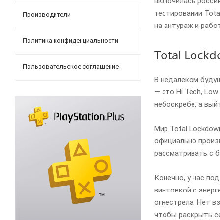
включилась россий
тестировании Tota
Производители
на антураж и рабо
Политика конфиденциальности
Total Lock
Пользовательское соглашение
В недалеком будущ
— это Hi Tech, Lo
небоскребе, а вый
Мир Total Lockdow
официально произ
рассматривать с б
Конечно, у нас по
винтовкой с энерг
огнестрела. Нет в
чтобы раскрыть с