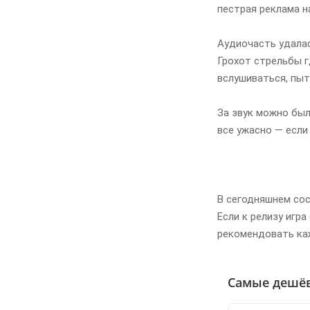
пестрая реклама на
Аудиочасть удалас
Грохот стрельбы г
вслушиваться, пыт
За звук можно был
все ужасно — если
В сегодняшнем сос
Если к релизу игр
рекомендовать ка
Самые дешё