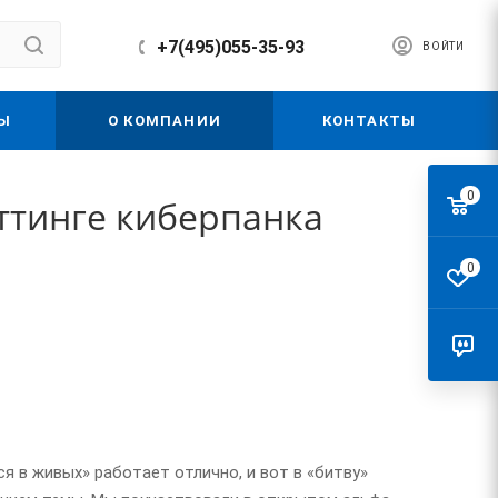
+7(495)055-35-93
ВОЙТИ
Ы
О КОМПАНИИ
КОНТАКТЫ
0
еттинге киберпанка
0
я в живых» работает отлично, и вот в «битву»