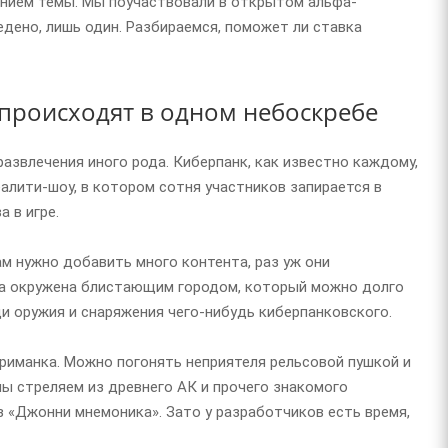
дением темы. Мы поучаствовали в открытом альфа-
едено, лишь один. Разбираемся, поможет ли ставка
о происходят в одном небоскребе
звлечения иного рода. Киберпанк, как известно каждому,
реалити-шоу, в котором сотня участников запирается в
 в игре.
ам нужно добавить много контента, раз уж они
на окружена блистающим городом, который можно долго
ди оружия и снаряжения чего-нибудь киберпанковского.
риманка. Можно погонять неприятеля рельсовой пушкой и
мы стреляем из древнего АК и прочего знакомого
з «Джонни мнемоника». Зато у разработчиков есть время,