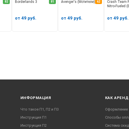
82
Borderlands 3
81
Avenger's (Мстители)
62
Crash Team 
Nitro-Fueled 
от 49 руб.
от 49 руб.
от 49 руб.
У
ИНФОРМАЦИЯ
КАК АРЕНД
Что такое П1, П2 и П3
Оформление 
Инструкция П1
Способы опл
Инструкция П2
Система ски