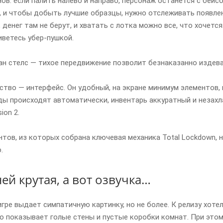
ов: если палить налево и направо, персонаж останется с бейс
 и чтобы добыть лучшие образцы, нужно отслеживать появлен
денег там не берут, и хватать с лотка можно все, что хочется.
ветесь убер-пушкой.
н стелс — тихое передвижение позволит безнаказанно издева
тво — интерфейс. Он удобный, на экране минимум элементов,
ы происходят автоматически, инвентарь аккуратный и незахл
ion 2.
тов, из которых собрана ключевая механика Total Lockdown, н
.
ей крутая, а вот озвучка…
 игре выдает симпатичную картинку, но не более. К релизу хот
о показывает голые стены и пустые коробки комнат. При этом