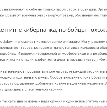
у напоминают о себе не только парой строк в сценарии. Орг
же. Время от времени они сканируют этажи, обозначая местоп
 сеттинге киберпанка, но бойцы похо
Lockdown напоминает компьютерную анимацию. Мы управляем п
предлагают героев, которые отличаются лишь крикливым обл
одобных. И вопреки несерьезной атмосфере экшн в игре сбалан
ка, и уже на стадии альфа-теста делать засады, гнаться, убег
нты начинают просыпаться уже на старте каждой сессии: мы 
 мощного охотничьего ружья. Особое внимание стоит обратит
 Остроту ощущениям добавляет крайне медленный механизм. В
у, дожидаясь спасительной кабинки.
 таскать два основных вида оружия и один вспомогательный 