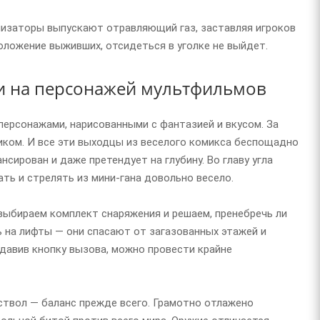
анизаторы выпускают отравляющий газ, заставляя игроков
оложение выживших, отсидеться в уголке не выйдет.
жи на персонажей мультфильмов
ерсонажами, нарисованными с фантазией и вкусом. За
иком. И все эти выходцы из веселого комикса беспощадно
сирован и даже претендует на глубину. Во главу угла
ать и стрелять из мини-гана довольно весело.
выбираем комплект снаряжения и решаем, пренебречь ли
ь на лифты — они спасают от загазованных этажей и
давив кнопку вызова, можно провести крайне
ствол — баланс прежде всего. Грамотно отлажено