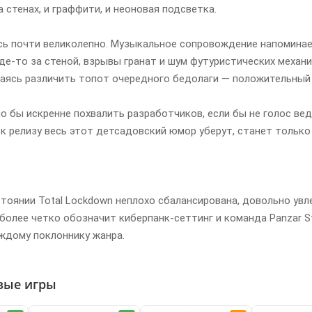
 стенах, и граффити, и неоновая подсветка.
ь почти великолепно. Музыкальное сопровождение напоминает
де-то за стеной, взрывы гранат и шум футуристических механ
аясь различить топот очередного бедолаги — положительный 
о бы искренне похвалить разработчиков, если бы не голос вед
 к релизу весь этот детсадовский юмор уберут, станет только
тоянии Total Lockdown неплохо сбалансирована, довольно увл
а более четко обозначит киберпанк-сеттинг и команда Panzar 
ждому поклоннику жанра.
вые игры