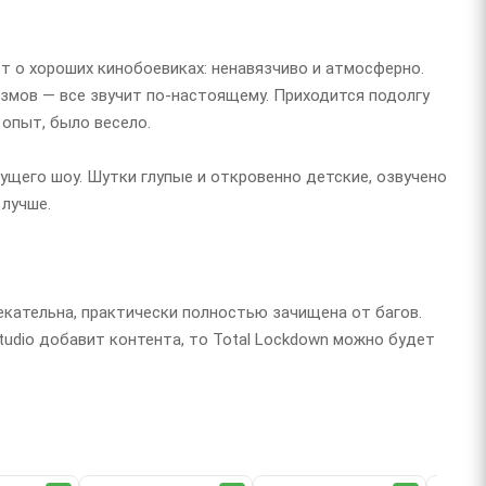
 о хороших кинобоевиках: ненавязчиво и атмосферно.
измов — все звучит по-настоящему. Приходится подолгу
опыт, было весело.
ущего шоу. Шутки глупые и откровенно детские, озвучено
 лучше.
екательна, практически полностью зачищена от багов.
Studio добавит контента, то Total Lockdown можно будет