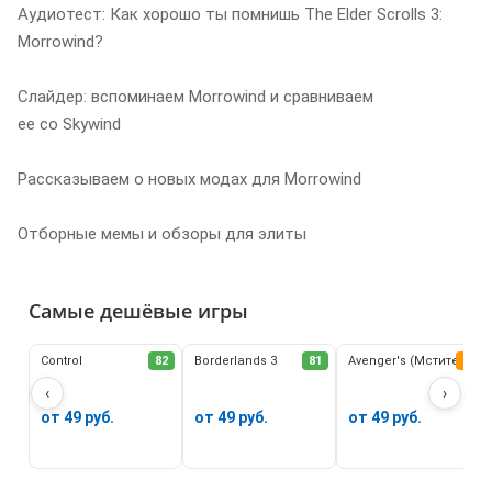
Аудиотест: Как хорошо ты помнишь The Elder Scrolls 3:
Morrowind?
Слайдер: вспоминаем Morrowind и сравниваем
ее со Skywind
Рассказываем о новых модах для Morrowind
Отборные мемы и обзоры для элиты
Самые дешёвые игры
Control
82
Borderlands 3
81
Avenger's (Мстители)
62
‹
›
от 49 руб.
от 49 руб.
от 49 руб.