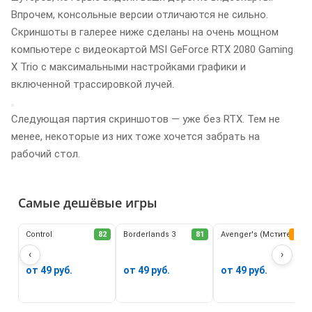
Впрочем, консольные версии отличаются не сильно.
Скриншоты в галерее ниже сделаны на очень мощном
компьютере с видеокартой MSI GeForce RTX 2080 Gaming
X Trio c максимальными настройками графики и
включенной трассировкой лучей.
Следующая партия скриншотов — уже без RTX. Тем не
менее, некоторые из них тоже хочется забрать на
рабочий стол.
Самые дешёвые игры
Control
82
Borderlands 3
81
Avenger's (Мстители)
62
‹
›
от 49 руб.
от 49 руб.
от 49 руб.