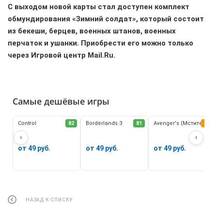
С выходом новой карты стал доступен комплект
обмундирования «Зимний солдат», который состоит
из бекеши, берцев, военных штанов, военных
перчаток и ушанки. Приобрести его можно только
через Игровой центр Mail.Ru.
Самые дешёвые игры
Control
82
Borderlands 3
81
Avenger's (Мстители)
62
‹
›
от 49 руб.
от 49 руб.
от 49 руб.
НАЗАД К СПИСКУ