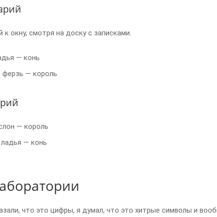
арий
 к окну, смотря на доску с записками.
адья — конь
— ферзь — король
арий
 слон — король
 ладья — конь
лаборатории
азали, что это цифры, я думал, что это хитрые символы и во