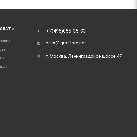
ОВАТЬ
+7(495)055-35-93
заказа
hello@igrostore.net
аты
г. Москва, Ленинградское шоссе 47
док
аказа