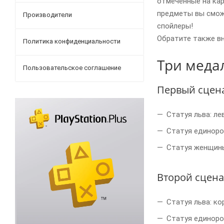
отмеченные на кар
предметы вы сможе
Производители
спойлеры!
Обратите также вн
Политика конфиденциальности
Три меда
Пользовательское соглашение
Первый сцен
Статуя льва: ле
Статуя единоро
Статуя женщины
Второй сцен
Статуя льва: ко
Статуя единоро