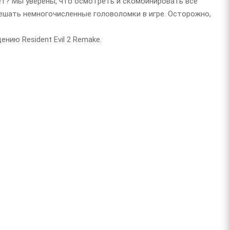
ет? Мы уверены, что осмотреть и скомбинировать все
решать немногочисленные головоломки в игре. Осторожно,
ию Resident Evil 2 Remake.