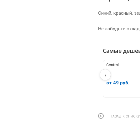
Синий, красный, зе
Не забудьте охлад
Самые дешё
Control
‹
от 49 руб.
НАЗАД К СПИСК