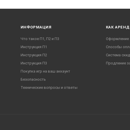
ИНФОРМАЦИЯ
КАК АРЕНД
Что такое П1, П2 и П3
Оформление 
Инструкция П1
Способы опл
Инструкция П2
Система ски
Инструкция П3
Продление з
Покупка игр на ваш аккаунт
Безопасность
Технические вопросы и ответы