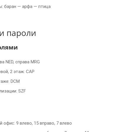
: баран — арфа — птица
 и пароли
олями
ва NED, справа MRG
вой, 2 этаж: CAP
таже: DCM
лизации: SZF
 офис: 9 влево, 15 вправо, 7 влево