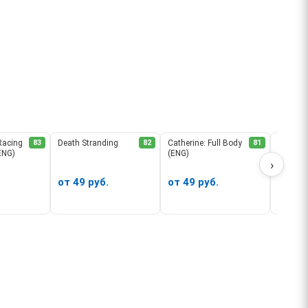
Racing
83
Death Stranding
82
Catherine: Full Body
81
Assassin
(ENG)
(ENG)
Remast
›
от 49 руб.
от 49 руб.
от 49