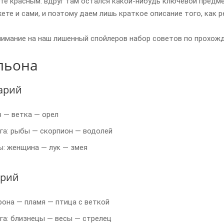
те красным: вдруг там остался какой-нибудь ключевой предм
те и сами, и поэтому даем лишь краткое описание того, как 
имание на наш лишенный спойлеров набор советов по прохожден
льона
арий
в — ветка — орел
га: рыбы — скорпион — водолей
: женщина — лук — змея
арий
рона — пламя — птица с веткой
га: близнецы — весы — стрелец