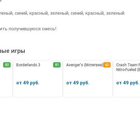
леный, синий, красный, зеленый, синий, красный, зеленый.
ить получившуюся смесь!
вые игры
82
Borderlands 3
81
Avenger's (Мстители)
62
Crash Team 
Nitro-Fueled 
от 49 руб.
от 49 руб.
от 49 руб.
У