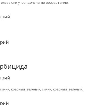
и слева они упорядочены по возрастанию.
арий
арий
ербицида
арий
синий, красный, зеленый, синий, красный, зеленый.
арий