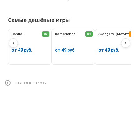
Самые дешёвые игры
Control
82
Borderlands 3
81
Avenger's (Мстители)
62
‹
›
от 49 руб.
от 49 руб.
от 49 руб.
НАЗАД К СПИСКУ