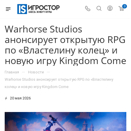
0
Warhorse Studios
анонсирует открытую RPG
по «Властелину колец» и
новую игру Kingdom Come
—
—
Главная
Новости
Warhorse Studios анонсирует открытую RPG по «Властелину
колец» и новую игру Kingdom Come
20 мая 2026