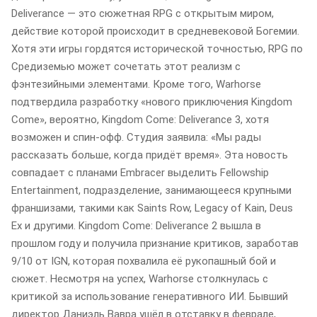
Deliverance — это сюжетная RPG с открытым миром,
действие которой происходит в средневековой Богемии.
Хотя эти игры гордятся исторической точностью, RPG по
Средиземью может сочетать этот реализм с
фэнтезийными элементами. Кроме того, Warhorse
подтвердила разработку «нового приключения Kingdom
Come», вероятно, Kingdom Come: Deliverance 3, хотя
возможен и спин-офф. Студия заявила: «Мы рады
рассказать больше, когда придёт время». Эта новость
совпадает с планами Embracer выделить Fellowship
Entertainment, подразделение, занимающееся крупными
франшизами, такими как Saints Row, Legacy of Kain, Deus
Ex и другими. Kingdom Come: Deliverance 2 вышла в
прошлом году и получила признание критиков, заработав
9/10 от IGN, которая похвалила её рукопашный бой и
сюжет. Несмотря на успех, Warhorse столкнулась с
критикой за использование генеративного ИИ. Бывший
директор Даниэль Вавра ушёл в отставку в феврале,