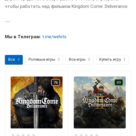
чтобы работать над фильмом Kingdom Come: Deliverance.
---
Мы в Телеграм:
t.me/wehits
Все
4
Ролевые игры
2
Все игры
2
Купить игру
2
76
89